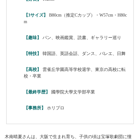
【3サイズ】
B80cm（推定Cカップ）・W57cm・H80c
m
【趣味】
パン、映画鑑賞、読書、ギャラリー巡り
【特技】
韓国語、英語会話、ダンス、バレエ、日舞
【高校】
雲雀丘学園高等学校退学、東京の高校に転
校・卒業
【最終学歴】
國學院大學文学部卒業
【事務所】
ホリプロ
木南晴夏さんは、大阪で生まれ育ち、子供の頃は宝塚歌劇団に憧