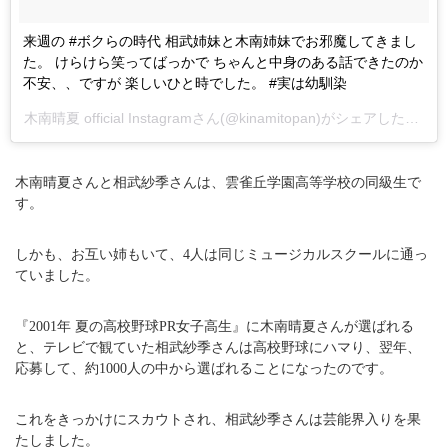
来週の #ボクらの時代 相武姉妹と木南姉妹でお邪魔してきまし
た。 けらけら笑ってばっかで ちゃんと中身のある話できたのか
不安、、ですが 楽しいひと時でした。 #実は幼馴染
木南晴夏 official Instagramさん(@kinamitopan)がシェアした投稿 –
木南晴夏さんと相武紗季さんは、雲雀丘学園高等学校の同級生で
す。
しかも、お互い姉もいて、4人は同じミュージカルスクールに通っ
ていました。
『2001年 夏の高校野球PR女子高生』に木南晴夏さんが選ばれる
と、テレビで観ていた相武紗季さんは高校野球にハマり、翌年、
応募して、約1000人の中から選ばれることになったのです。
これをきっかけにスカウトされ、相武紗季さんは芸能界入りを果
たしました。