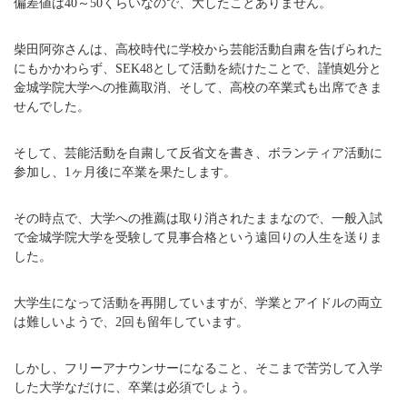
偏差値は40～50くらいなので、大したことありません。
柴田阿弥さんは、高校時代に学校から芸能活動自粛を告げられた
にもかかわらず、SEK48として活動を続けたことで、謹慎処分と
金城学院大学への推薦取消、そして、高校の卒業式も出席できま
せんでした。
そして、芸能活動を自粛して反省文を書き、ボランティア活動に
参加し、1ヶ月後に卒業を果たします。
その時点で、大学への推薦は取り消されたままなので、一般入試
で金城学院大学を受験して見事合格という遠回りの人生を送りま
した。
大学生になって活動を再開していますが、学業とアイドルの両立
は難しいようで、2回も留年しています。
しかし、フリーアナウンサーになること、そこまで苦労して入学
した大学なだけに、卒業は必須でしょう。