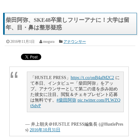
柴田阿弥、SKE48卒業しフリーアナに！大学は留
年、目・鼻は整形疑惑
2016年11月1日
mogura
アナウンサー
「HUSTLE PRESS」
https://t.co/onB4alM2C2
に
て本日、インタビュー「柴田阿弥」をアッ
プ。アナウンサーとして第二の道を歩み始め
た彼女に注目。閲覧＆チェキプレゼント応募
は無料です。
#柴田阿弥
pic.twitter.com/PLWZQ
tSdvP
— 井上朝夫＠HUSTLE PRESS編集長 (@HustlePres
s)
2016年10月31日