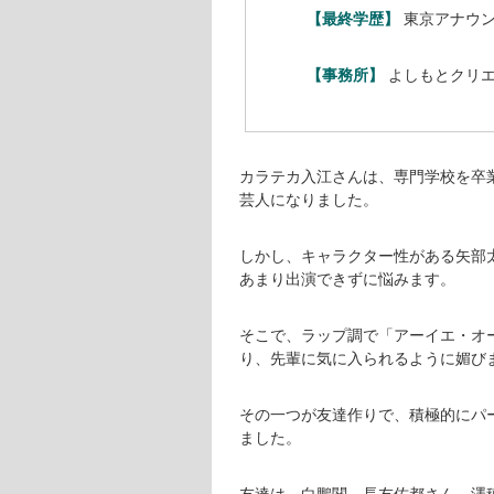
入江慎也ってどんな人?
入江慎也さんのプロフィールは、次
【芸名】
入江慎也（いり
【生年月日】
1977年4月8
【出身地】
東京都小平市
【血液型】
O型
【身長】
158cm
【体重】
48kg
【趣味】
キャンプ、プリク