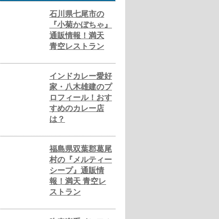
石川県七尾市の
『小菊かぼちゃ』
通販情報！満天
青空レストラン
インドカレー愛好
家・八木雄建のプ
ロフィール！おす
すめのカレー店
は？
福島県双葉郡葛尾
村の『メルティー
シープ』通販情
報！満天 青空レ
ストラン