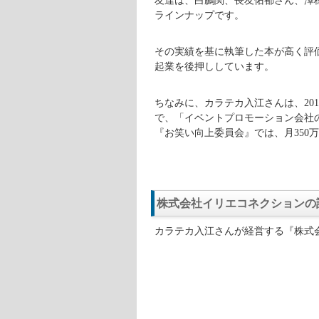
【特技】
サッカー
【高校】
東京都立保谷高
【最終学歴】
東京アナウ
【事務所】
よしもとクリエ
カラテカ入江さんは、専門学校を卒
芸人になりました。
しかし、キャラクター性がある矢部
あまり出演できずに悩みます。
そこで、ラップ調で「アーイエ・オ