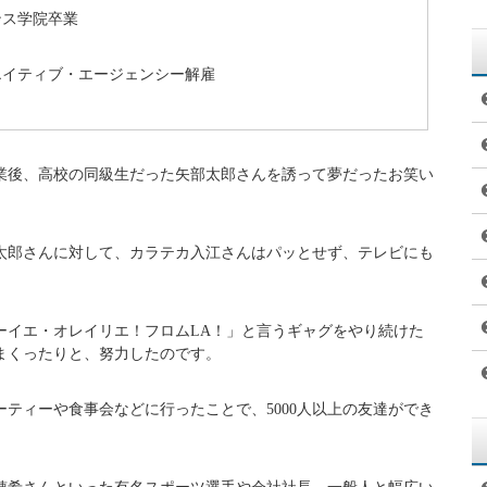
のとおりです。
えしんや）
日
ラ収集、フリーマーケット