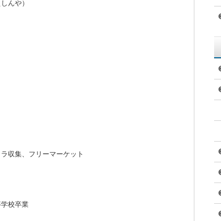
るカラテカ入江さんの動向ですが、なんと、起業して、カラテカ
。
お笑いよりも副業で大きく稼いでいるのです。