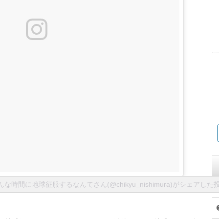
時間に地球征服するなんてさん(@chikyu_nishimura)がシェアした