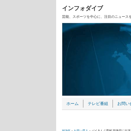
インフォダイブ
芸能、スポーツを中心に、注目のニュース
ホーム
テレビ番組
お問い
HOME
»
お笑い芸人
» バイきんぐ西村 陸海空に出