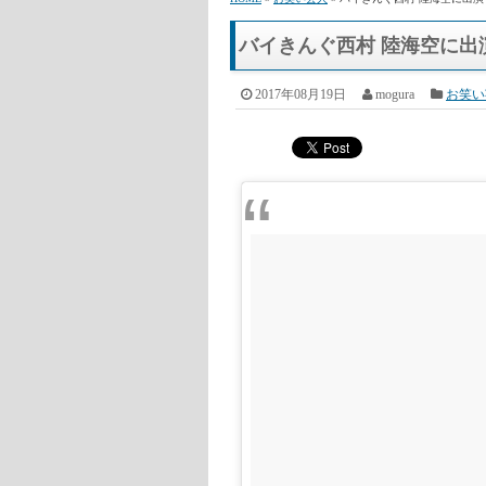
バイきんぐ西村 陸海空に出
2017年08月19日
mogura
お笑い