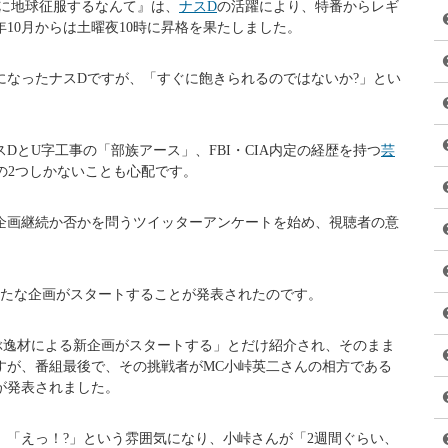
間に地球征服するなんて』は、
ナスD
の活躍により、特番からレギ
年10月からは土曜夜10時に昇格を果たしました。
になったナスDですが、「すぐに飽きられるのではないか?」とい
DとU字工事の「部族アース」、FBI・CIA内定の経歴を持つ
芸
の2つしかないことも心配です。
企画継続か否かを問うツイッターアンケートを始め、視聴者の意
で、新たな企画がスタートすることが発表されたのです。
ぶ逸材による新企画がスタートする」とだけ紹介され、そのまま
すが、番組最後で、その挑戦者がMC小峠英二さんの相方である
が発表されました。
、「えっ！?」という雰囲気になり、小峠さんが「2週間ぐらい、