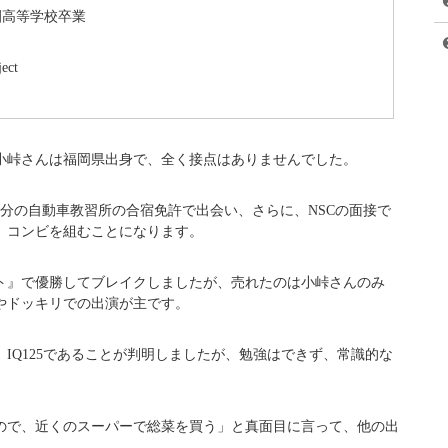
園高等学校卒業
ect
小峠さんは福岡県出身で、全く接点はありませんでした。
分の自動車教習所の合宿免許で出会い、さらに、NSCの面接で
、コンビを組むことになります。
ント』で優勝してブレイクしましたが、売れたのは小峠さんのみ
やドッキリでの出演が主です。
、IQ125であることが判明しましたが、勉強はできず、常識的な
ので、近くのスーパーで総菜を買う」と真面目に言って、他の出