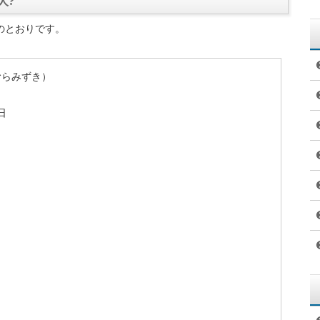
人?
のとおりです。
むらみずき）
日