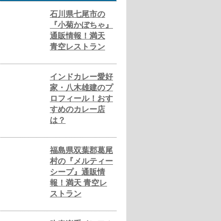
石川県七尾市の
『小菊かぼちゃ』
通販情報！満天
青空レストラン
インドカレー愛好
家・八木雄建のプ
ロフィール！おす
すめのカレー店
は？
福島県双葉郡葛尾
村の『メルティー
シープ』通販情
報！満天 青空レ
ストラン