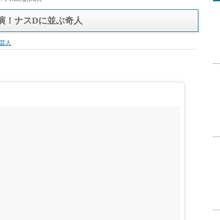
演！ナスDに並ぶ奇人
芸人