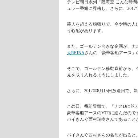
テレビ朝日系列『陸海空 こんな時
ュラー番組に昇格し、さらに、2017
芸人を超える頑張りで、今や時の人
う心配があります。
また、ゴールデン向きな企画が、ナス
人REINA
さんの「豪華客船アース」
そこで、ゴールデン移動直前から、
見を取り入れるようにしました。
さらに、2017年8月15日放送回
この日、番組冒頭で、「ナスDに並
豪華客船アースのVTRに進んだので
バイきんぐ西村瑞樹さんであること
バイきんぐ西村さんの名前が出ると