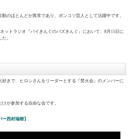
言動のほとんどが異常であり、ポンコツ芸人として活躍中です。
ターネットラジオ『バイきんぐのバズきんぐ』において、8月15日に
した。
大好きで、ヒロシさんをリーダーとする『焚火会』のメンバーに
だけが参加する自由な会です。
パー西村瑞樹】