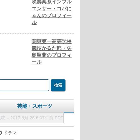
吹奏楽系インフル
エンサー・コバに
ゃんのプロフィー
ル
関東第一高等学校
競技かるた部・矢
島聖蘭のプロフィ
ール
芸能・スポーツ
投稿
–
2017 8月 26 6:07午前 PDT
テレビ番組
ドラマ