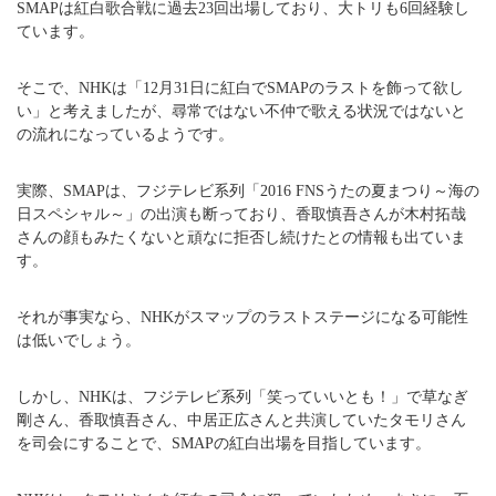
SMAPは紅白歌合戦に過去23回出場しており、大トリも6回経験し
ています。
そこで、NHKは「12月31日に紅白でSMAPのラストを飾って欲し
い」と考えましたが、尋常ではない不仲で歌える状況ではないと
の流れになっているようです。
実際、SMAPは、フジテレビ系列「2016 FNSうたの夏まつり～海の
日スペシャル～」の出演も断っており、香取慎吾さんが木村拓哉
さんの顔もみたくないと頑なに拒否し続けたとの情報も出ていま
す。
それが事実なら、NHKがスマップのラストステージになる可能性
は低いでしょう。
しかし、NHKは、フジテレビ系列「笑っていいとも！」で草なぎ
剛さん、香取慎吾さん、中居正広さんと共演していたタモリさん
を司会にすることで、SMAPの紅白出場を目指しています。