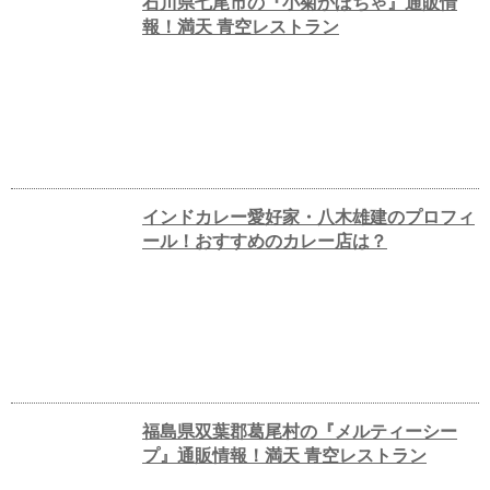
石川県七尾市の『小菊かぼちゃ』通販情
報！満天 青空レストラン
インドカレー愛好家・八木雄建のプロフィ
ール！おすすめのカレー店は？
福島県双葉郡葛尾村の『メルティーシー
プ』通販情報！満天 青空レストラン