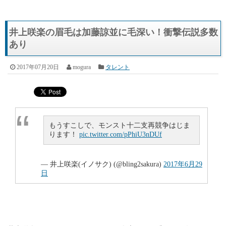
井上咲楽の眉毛は加藤諒並に毛深い！衝撃伝説多数
あり
2017年07月20日
mogura
タレント
もうすこしで、モンスト十二支再競争はじま
ります！
pic.twitter.com/pPhiU3nDUf
— 井上咲楽(イノサク) (@bling2sakura)
2017年6月29
日