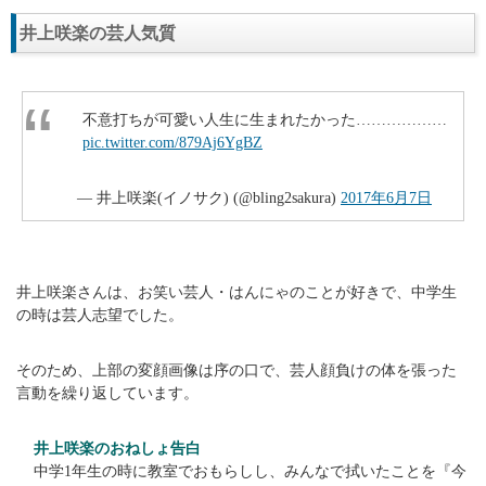
井上咲楽の芸人気質
不意打ちが可愛い人生に生まれたかった………………
pic.twitter.com/879Aj6YgBZ
— 井上咲楽(イノサク) (@bling2sakura)
2017年6月7日
井上咲楽さんは、お笑い芸人・はんにゃのことが好きで、中学生
の時は芸人志望でした。
そのため、上部の変顔画像は序の口で、芸人顔負けの体を張った
言動を繰り返しています。
井上咲楽のおねしょ告白
中学1年生の時に教室でおもらしし、みんなで拭いたことを『今