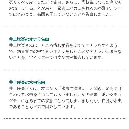
夜くらべてみました』で告白。さらに、高校生になった今でも
おねしょすることがあり、家族にバカにされるのが嫌で、シー
ツはそのまま、布団も干していないことを告白しました。
井上咲楽のオナラ告白
井上咲楽さんは、ところ構わず音を立ててオナラをするよう
で、満員電車の中で臭いオナラをしたことやオナラが止まらな
いことを、ツイッターで何度か実況報告しています。
井上咲楽の水虫告白
井上咲楽さんは、友達から「水虫で痛痒い」と聞き、足をすり
合わせて水虫をうつしてもらいました。その結果、爪がグチョ
グチョになるまでの状態になってしまいましたが、自分が水虫
であることも平気で口外しています。