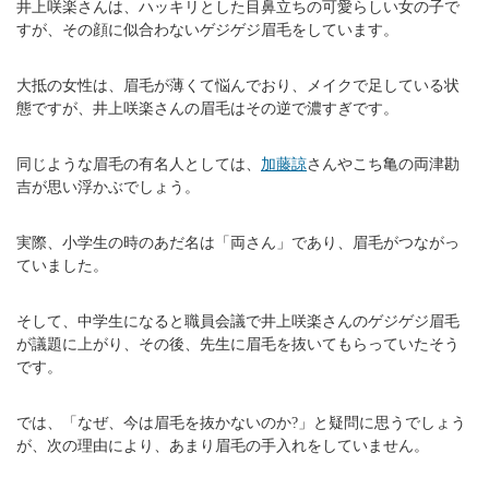
井上咲楽さんは、ハッキリとした目鼻立ちの可愛らしい女の子で
すが、その顔に似合わないゲジゲジ眉毛をしています。
大抵の女性は、眉毛が薄くて悩んでおり、メイクで足している状
態ですが、井上咲楽さんの眉毛はその逆で濃すぎです。
同じような眉毛の有名人としては、
加藤諒
さんやこち亀の両津勘
吉が思い浮かぶでしょう。
実際、小学生の時のあだ名は「両さん」であり、眉毛がつながっ
ていました。
そして、中学生になると職員会議で井上咲楽さんのゲジゲジ眉毛
が議題に上がり、その後、先生に眉毛を抜いてもらっていたそう
です。
では、「なぜ、今は眉毛を抜かないのか?」と疑問に思うでしょう
が、次の理由により、あまり眉毛の手入れをしていません。