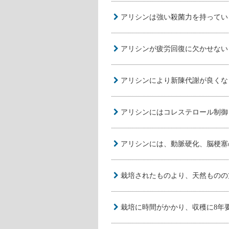
『行者にんにく』とは?
「行者にんにく（ギョウジャニンニ
の植物で、ネギ科ネギ属の多年草で
ニンニクの臭いがすることから、「
また、「行者」は、昔、山に籠って
名付けられました。
行者にんにくの別名は「アイヌネギ
が、東北地方や中部地方の山間部で
そんな『行者にんにく』の特徴は、
『行者にんにく』の特徴