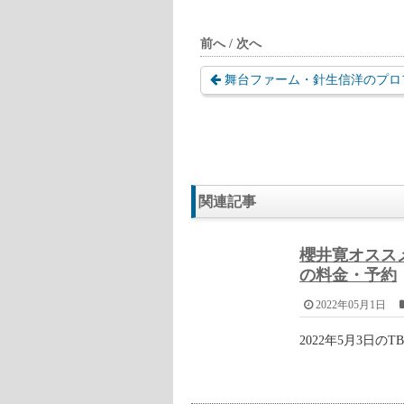
栽培されたものより、天然ものの
栽培に時間がかかり、収穫に8年
4月中旬～5月中旬頃
長野県長野市戸隠の『行者にん
長野県長野市戸隠の『行者にんにく
売されています。
行者ニンニク 約500g～ 長野・新潟
長野産 行者にんにく 約500g