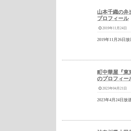
発送時期は「6月10日頃まで」なの
前へ / 次へ
舞台ファーム・針生信洋のプロフ