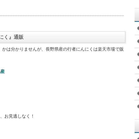
ンを多く含んでおり、その量はニンニクの4倍に及ぶ
用がある
るので、食中毒予防と感染症予防の効果がある
ビタミンB1の吸収を助ける
り、脂肪燃焼効果が高まる
と生活習慣病予防に効果がある
の予防、ガン細胞の増殖抑制に効果がある