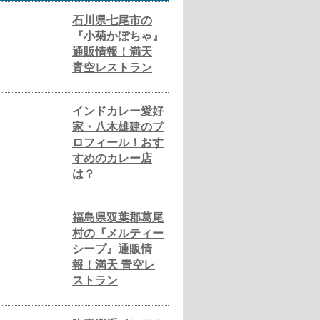
石川県七尾市の
『小菊かぼちゃ』
通販情報！満天
青空レストラン
インドカレー愛好
家・八木雄建のプ
ロフィール！おす
すめのカレー店
は？
福島県双葉郡葛尾
村の『メルティー
シープ』通販情
報！満天 青空レ
ストラン