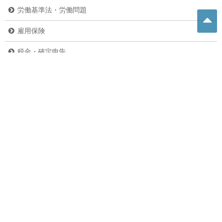
労働基準法・労働問題
雇用保険
税金・確定申告
その他の法律
その他
ニュース
副業・内職
バイク
危険生物
グルメ