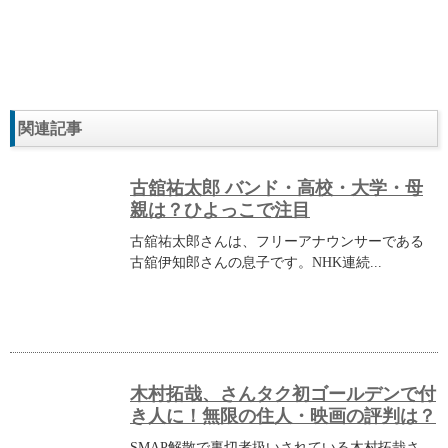
関連記事
古舘祐太郎 バンド・高校・大学・母
親は？ひよっこで注目
古舘祐太郎さんは、フリーアナウンサーである
古舘伊知郎さんの息子です。NHK連続...
木村拓哉、さんタク初ゴールデンで付
き人に！無限の住人・映画の評判は？
SMAP解散で裏切者扱いされている木村拓哉さ