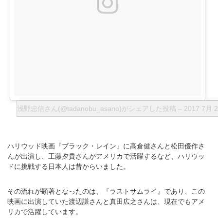
浅野忠信さん(@tadanobu_asano)がシェアした投稿
–
2017 7月 
ハリウッド映画『ブラック・レイン』に高倉健さんと松田優作さ
んが出演し、工藤夕貴さんがアメリカで活躍するなど、ハリウッ
ドに挑戦する日本人は昔からいました。
その流れが顕著となったのは、『ラストサムライ』であり、この
映画に出演していた渡辺謙さんと真田広之さんは、現在でもアメ
リカで活躍しています。