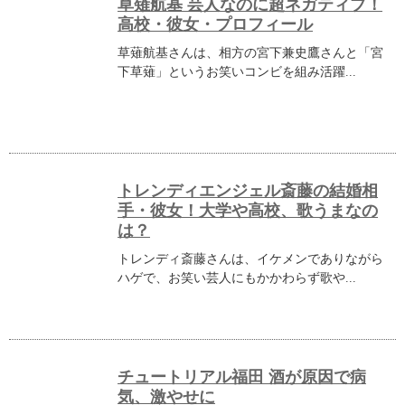
草薙航基 芸人なのに超ネガティブ！
高校・彼女・プロフィール
草薙航基さんは、相方の宮下兼史鷹さんと「宮
下草薙」というお笑いコンビを組み活躍...
トレンディエンジェル斎藤の結婚相
手・彼女！大学や高校、歌うまなの
は？
トレンディ斎藤さんは、イケメンでありながら
ハゲで、お笑い芸人にもかかわらず歌や...
チュートリアル福田 酒が原因で病
気、激やせに