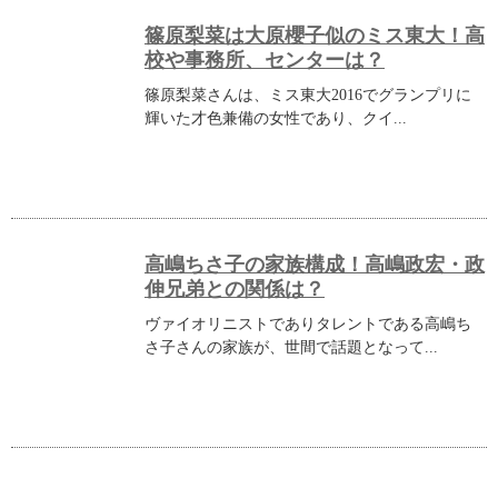
篠原梨菜は大原櫻子似のミス東大！高
校や事務所、センターは？
篠原梨菜さんは、ミス東大2016でグランプリに
輝いた才色兼備の女性であり、クイ...
高嶋ちさ子の家族構成！高嶋政宏・政
伸兄弟との関係は？
ヴァイオリニストでありタレントである高嶋ち
さ子さんの家族が、世間で話題となって...