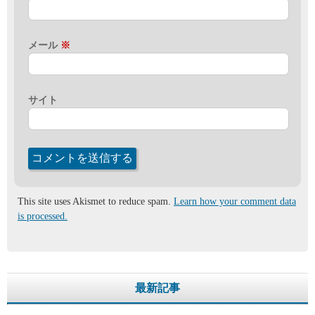
メール
※
サイト
This site uses Akismet to reduce spam.
Learn how your comment data
is processed.
最新記事