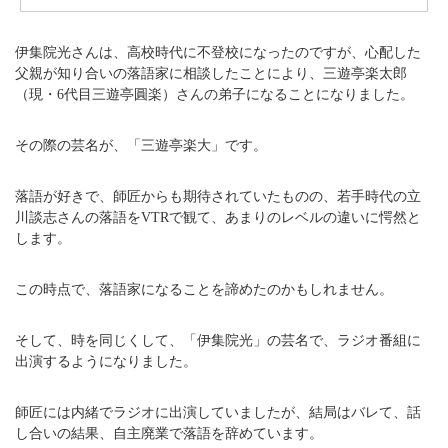
伊集院光さんは、高校時代に不登校になったのですが、心配した
父親が知り合いの落語家に相談したことにより、三遊亭楽太郎
（現・6代目三遊亭圓楽）さんの弟子になることになりました。
その際の芸名が、「三遊亭楽大」です。
落語が好きで、師匠からも期待されていたものの、若手時代の立
川談志さんの落語をVTRで観て、あまりのレベルの違いに愕然と
します。
この時点で、落語家になることを諦めたのかもしれません。
そして、時を同じくして、「伊集院光」の芸名で、ラジオ番組に
出演するようになりました。
師匠には内緒でラジオに出演していましたが、結局はバレて、話
し合いの結果、自主廃業で落語を辞めています。