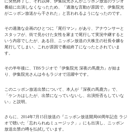
に突然終了し、それ以降、伊集院光さんがニッポン放送のラジオ
番組に出演しなくなったため、「過激な言動が原因で、伊集院光
がニッポン放送から干された」と言われるようになったのです。
その過激な企画のひとつに『尾行マン』があり、アナウンサーと
スタッフが、街で見かけた女性を家まで尾行して実況中継すると
いう内容でしたが、ある日、ニッポン放送の大株主の社長令嬢を
尾行してしまい、これが原因で番組終了になったとされていま
す。
その半年後に、TBSラジオで『伊集院光 深夜の馬鹿力』が始ま
り、伊集院光さんは今もラジオで活躍中です。
このニッポン放送出禁について、本人が『深夜の馬鹿力』で、
「ケンカはしたが、出禁になっていないし、出演拒否もしていな
い」と説明。
さらに、2014年7月15日放送の『ニッポン放送開局60周年記念 ラジ
オで聴いた「忘れられぬミュージック」』にも出演し、ニッポン
放送出禁の噂を払拭しています。