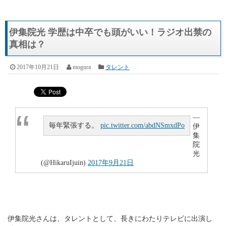
伊集院光 学歴は中卒でも頭がいい！ラジオ出禁の
真相は？
2017年10月21日
mogura
タレント
—
毎年緊張する。
pic.twitter.com/abdNSmxdPo
伊
集
院
光
(@HikaruIjuin)
2017年9月21日
伊集院光さんは、タレントとして、長きにわたりテレビに出演し