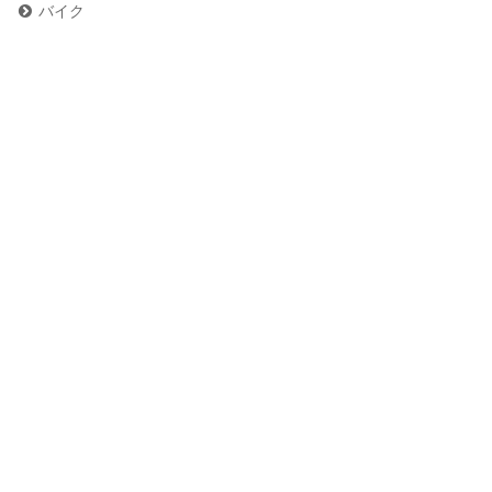
バイク
危険生物
グルメ
ペット
未分類
お問い合わせ
お問い合わせ
プライバシーポリシー
テレビ番組1