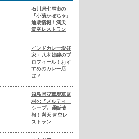
石川県七尾市の
『小菊かぼちゃ』
通販情報！満天
青空レストラン
インドカレー愛好
家・八木雄建のプ
ロフィール！おす
すめのカレー店
は？
福島県双葉郡葛尾
村の『メルティー
シープ』通販情
報！満天 青空レ
ストラン