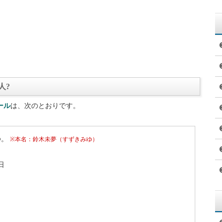
人?
ール
は、次のとおりです。
ゆ。
※本名：鈴木未夢（すずきみゆ）
日