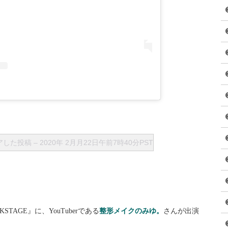
ェアした投稿
–
2020年 2月月22日午前7時40分PST
KSTAGE』に、YouTuberである
整形メイクのみゆ。
さんが出演