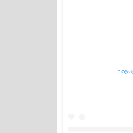
さらに、「ポスター制作」「お祭り
どでお祭りを支援したのです。
こうして、お祭りの運営に携わったこ
7月に任意団体の『オマツリジャパ
そして、2015年11月に株式会社化
現在、加藤優子さんは、『オマツリ
です。