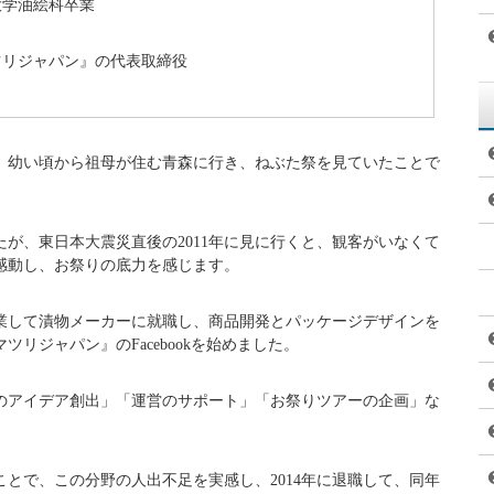
のとおりです。
うゆうこ）
日