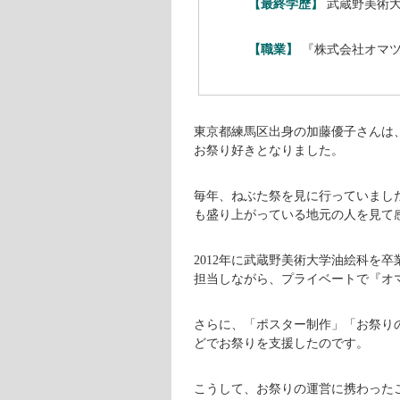
加藤優子ってどんな人?
加藤優子さんのプロフィール
は、次
【名前】
加藤優子（かと
【生年月日】
1987年6月18
【出身地】
東京都練馬区