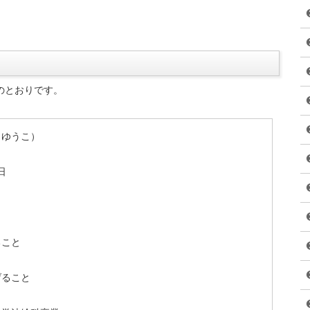
日系列『激レアさんを連れてきた。』のゲストは、全国各地のお祭り
お祭り女・
加藤優子（カトウユウコ）
さんです。
んじゃないの?」と思われるかもしれませんが、そのレベルが違
てお祭りの会社を立ち上げ、お祭りに参加しながらお金を稼ぐこ
るなんて思わないでしょう。
る加藤優子さんの素顔に迫ります。