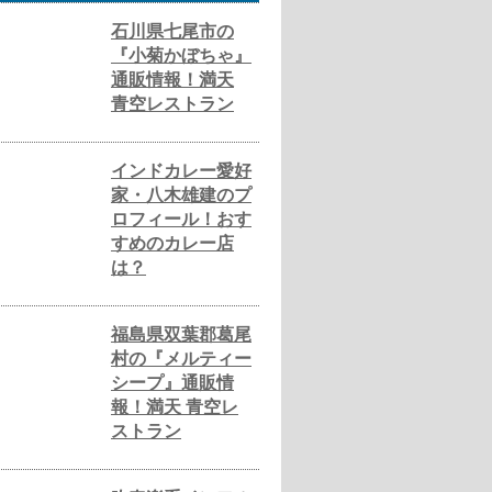
石川県七尾市の
『小菊かぼちゃ』
通販情報！満天
青空レストラン
インドカレー愛好
家・八木雄建のプ
ロフィール！おす
すめのカレー店
は？
福島県双葉郡葛尾
村の『メルティー
シープ』通販情
報！満天 青空レ
ストラン