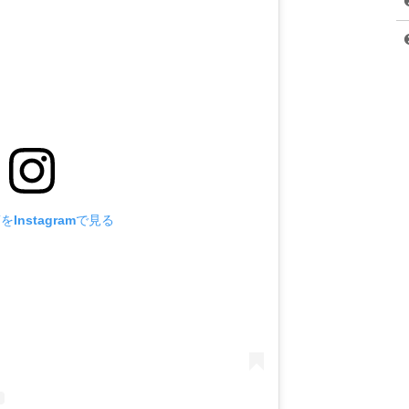
のアイデア創出」「運営のサポート」「お祭りツアーの企画」な
とで、この分野の人出不足を実感し、2014年に退職して、同年
ン』を立ち上げました。
しています。
ジャパン』の代表取締役として、全国各地のお祭りを盛り上げ中