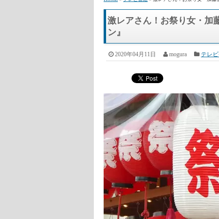
HOME
»
テレビ番組
» 激レアさん！お祭り女・加
激レアさん！お祭り女・加
ン』
2020年04月11日
mogura
テレビ