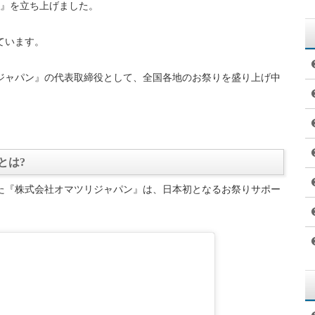
ること
げること
学油絵科卒業
リジャパン』の代表取締役
、幼い頃から祖母が住む青森に行き、ねぶた祭を見ていたことで
が、東日本大震災直後の2011年に見に行くと、観客がいなくて
感動し、お祭りの底力を感じます。
卒業して漬物メーカーに就職し、商品開発とパッケージデザインを
リジャパン』のFacebookを始めました。