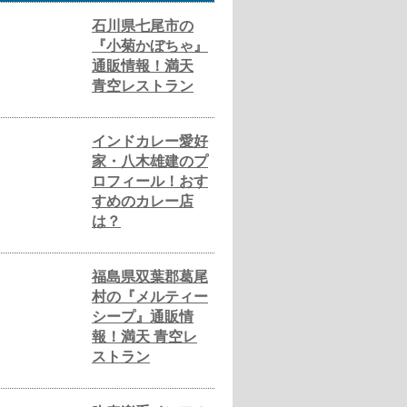
石川県七尾市の
『小菊かぼちゃ』
通販情報！満天
青空レストラン
インドカレー愛好
家・八木雄建のプ
ロフィール！おす
すめのカレー店
は？
福島県双葉郡葛尾
村の『メルティー
シープ』通販情
報！満天 青空レ
ストラン