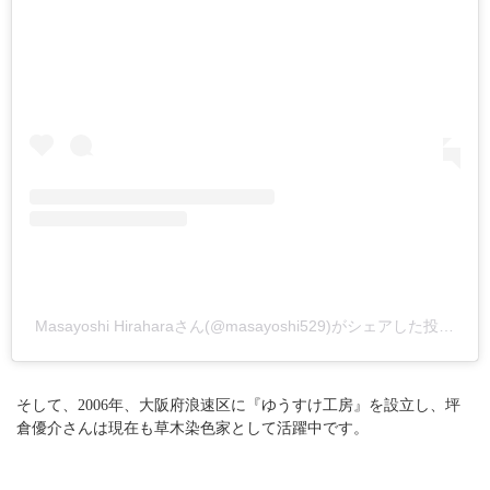
Masayoshi Hiraharaさん(@masayoshi529)がシェアした投稿
–
2
そして、2006年、大阪府浪速区に『ゆうすけ工房』を設立し、坪
倉優介さんは現在も草木染色家として活躍中です。