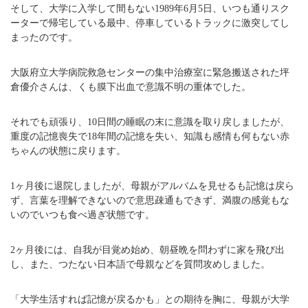
そして、大学に入学して間もない1989年6月5日、いつも通りスク
ーターで帰宅している最中、停車しているトラックに激突してし
まったのです。
大阪府立大学病院救急センターの集中治療室に緊急搬送された坪
倉優介さんは、くも膜下出血で意識不明の重体でした。
それでも頑張り、10日間の睡眠の末に意識を取り戻しましたが、
重度の記憶喪失で18年間の記憶を失い、知識も感情も何もない赤
ちゃんの状態に戻ります。
1ヶ月後に退院しましたが、母親がアルバムを見せるも記憶は戻ら
ず、言葉を理解できないので意思疎通もできず、満腹の感覚もな
いのでいつも食べ過ぎ状態です。
2ヶ月後には、自我が目覚め始め、朝昼晩を問わずに家を飛び出
し、また、つたない日本語で母親などを質問攻めしました。
「大学生活すれば記憶が戻るかも」との期待を胸に、母親が大学