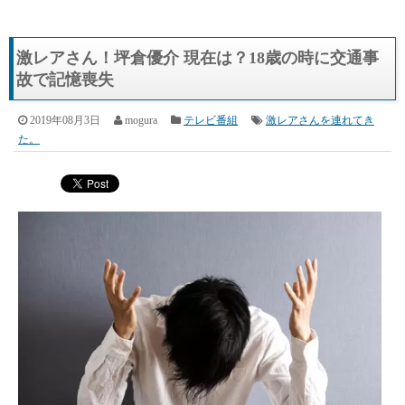
激レアさん！坪倉優介 現在は？18歳の時に交通事
故で記憶喪失
2019年08月3日
mogura
テレビ番組
激レアさんを連れてき
た。