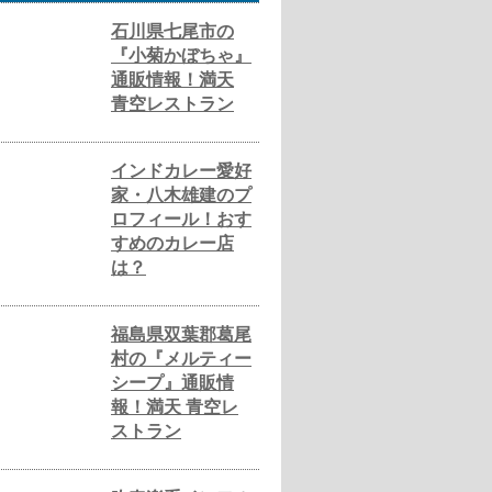
石川県七尾市の
『小菊かぼちゃ』
通販情報！満天
青空レストラン
インドカレー愛好
家・八木雄建のプ
ロフィール！おす
すめのカレー店
は？
福島県双葉郡葛尾
村の『メルティー
シープ』通販情
報！満天 青空レ
ストラン