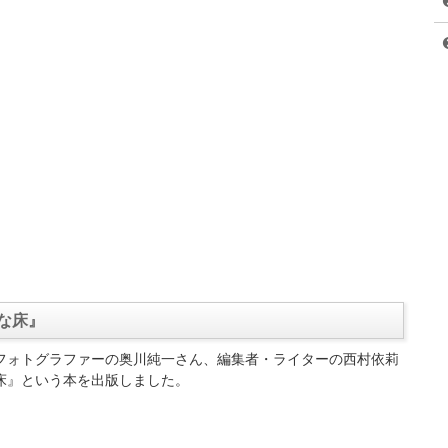
な床』
フォトグラファーの奥川純一さん、編集者・ライターの西村依莉
床』という本を出版しました。