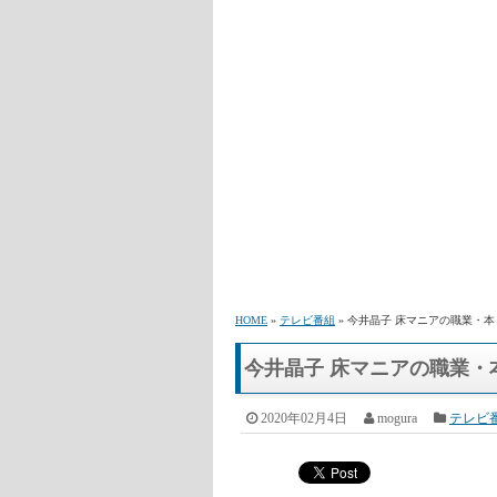
HOME
»
テレビ番組
» 今井晶子 床マニアの職業・
今井晶子 床マニアの職業・
2020年02月4日
mogura
テレビ