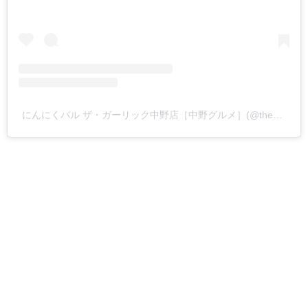
にんにくバル ザ・ガーリック中野店［中野グルメ］(@thegarlicnakano)がシェアした投稿