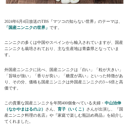
2024年6月4日放送のTBS『マツコの知らない世界』のテーマは、
「国産ニンニクの世界」
です。
ニンニクの多くは中国やスペインから輸入されていますが、国産
ニンニクも栽培されており、主な生産地は青森県となっていま
す。
外国産ニンニクに比べ、国産ニンニクは「白い」「粒が大きい」
「旨味が強い」「香りが良い」「糖度が高い」といった特徴があ
り、その分、価格も国産ニンニクは外国産ニンニクの3～6倍と高
価です。
この貴重な国産ニンニクを年間400個食べている夫婦・
中山治伸
（なかやまはるのぶ）
さん、
育子（いくこ）
さんが出演し、『国
産ニンニク料理の名店』や『家庭で楽しむ瓶詰め商品』を紹介し
てくれました。