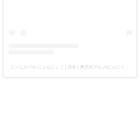
ニンニクバル にょんにょご | 渋谷 | 奥渋谷グルメ|にんにくバル ザ・ガーリック中野(@225garlic_shibuya)がシェアした投稿