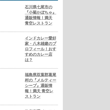
石川県七尾市の
『小菊かぼちゃ』
通販情報！満天
青空レストラン
インドカレー愛好
家・八木雄建のプ
ロフィール！おす
すめのカレー店
は？
福島県双葉郡葛尾
村の『メルティー
シープ』通販情
報！満天 青空レ
ストラン