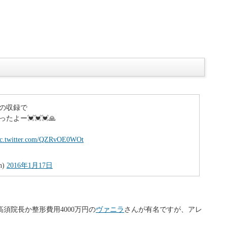
の収録で
よー💓💓💓🙏
ic.twitter.com/QZRvOE0WOt
n)
2016年1月17日
須院長か整形費用4000万円の
ヴァニラ
さんが有名ですが、アレ