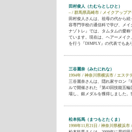
田村俊人（たむらとしひと）
– / 群馬県高崎市 / メイクアッ
田村俊人さんは、祖母の代から続
容専門学校の通信科で学び、メイ
ナゾトレ』では、タムタムの愛称
ています。現在は、ヘアーメイク
を行う『DIMPLY』の代表でもあ
三谷麗奈（みたにれな）
1994年 / 神奈川県横浜市 / エス
三谷麗奈さんは、隠れ家サロン『R-
ルで開催された『第43回技能五輪国際
場し、銀メダルを獲得しました。
松本拓馬（まつもとたくま）
1998年11月21日 / 神奈川県横浜市 
松本拓馬さんは、2009年に早稲