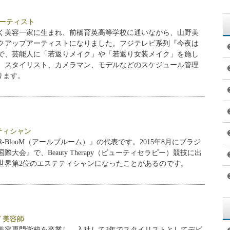
プアーティスト
く美容一家に生まれ、前橋育英高等学校に通いながら、山野美
クアップアーティストになりました。フジテレビ系列『今夜は
で、芸能人に「若返りメイク」や「若返り女装メイク」を施し
、スタイリスト、カメラマン、モデルなどのスケジュール管理
ります。
テティシャン
BlooM（アールブルーム）』の代表です。2015年8月にブラジ
大会』で、Beauty Therapy（ビューティセラピー）競技に出
世界第2位のエステティシャンになったことがあるのです。
/ 美容師
田美容専門学校を卒業し、入社して3年でスタイリストとしてデビ