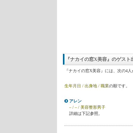
『ナカイの窓X美容』のゲスト
『ナカイの窓X美容』には、次の4
生年月日 / 出身地 / 職業
の順です。
アレン
– / – / 美容整形男子
詳細は下記参照。