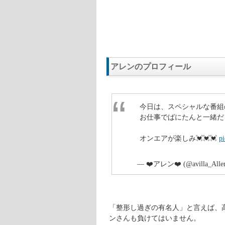
アレンのプロフィール
今日は、スペシャルな番組
お仕事でばにたんと一緒だった
オンエアが楽しみ💓💓💓
p
— ❤️アレン❤️ (@avilla_Alle
「整形し過ぎの有名人」と言えば、高
ンさんも負けてはいません。