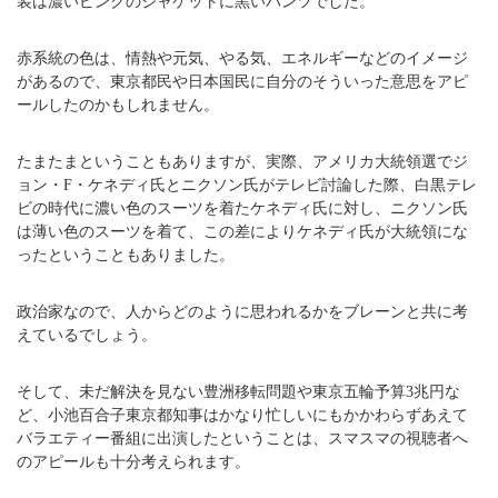
装は濃いピンクのジャケットに黒いパンツでした。
赤系統の色は、情熱や元気、やる気、エネルギーなどのイメージ
があるので、東京都民や日本国民に自分のそういった意思をアピ
ールしたのかもしれません。
たまたまということもありますが、実際、アメリカ大統領選でジ
ョン・F・ケネディ氏とニクソン氏がテレビ討論した際、白黒テレ
ビの時代に濃い色のスーツを着たケネディ氏に対し、ニクソン氏
は薄い色のスーツを着て、この差によりケネディ氏が大統領にな
ったということもありました。
政治家なので、人からどのように思われるかをブレーンと共に考
えているでしょう。
そして、未だ解決を見ない豊洲移転問題や東京五輪予算3兆円な
ど、小池百合子東京都知事はかなり忙しいにもかかわらずあえて
バラエティー番組に出演したということは、スマスマの視聴者へ
のアピールも十分考えられます。