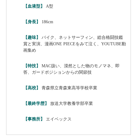
【血液型】
A型
【身長】
186cm
【趣味】
バイク、ネットサーフィン、総合格闘技鑑
賞と実演、漫画ONE PIECEをみて泣く、YOUTUBE動
画集め
【特技】
MAC扱い、漠然とした物のモノマネ、即
答、ガードポジションからの関節技
【高校】
青森県立青森東高等学校卒業
【最終学歴】
放送大学教養学部卒業
【事務所】
エイベックス