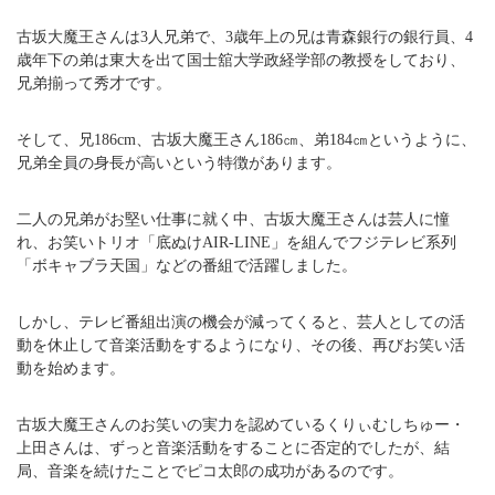
古坂大魔王さんは3人兄弟で、3歳年上の兄は青森銀行の銀行員、4
歳年下の弟は東大を出て国士舘大学政経学部の教授をしており、
兄弟揃って秀才です。
そして、兄186cm、古坂大魔王さん186㎝、弟184㎝というように、
兄弟全員の身長が高いという特徴があります。
二人の兄弟がお堅い仕事に就く中、古坂大魔王さんは芸人に憧
れ、お笑いトリオ「底ぬけAIR-LINE」を組んでフジテレビ系列
「ボキャブラ天国」などの番組で活躍しました。
しかし、テレビ番組出演の機会が減ってくると、芸人としての活
動を休止して音楽活動をするようになり、その後、再びお笑い活
動を始めます。
古坂大魔王さんのお笑いの実力を認めているくりぃむしちゅー・
上田さんは、ずっと音楽活動をすることに否定的でしたが、結
局、音楽を続けたことでピコ太郎の成功があるのです。