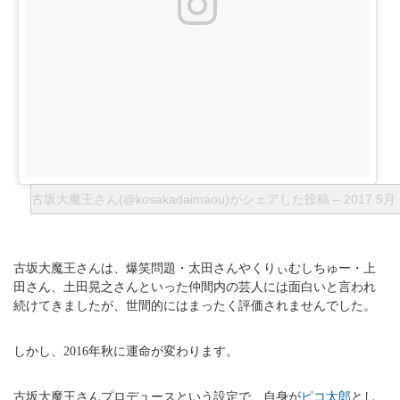
古坂大魔王さん(@kosakadaimaou)がシェアした投稿
–
2017 5月
古坂大魔王さんは、爆笑問題・太田さんやくりぃむしちゅー・上
田さん、土田晃之さんといった仲間内の芸人には面白いと言われ
続けてきましたが、世間的にはまったく評価されませんでした。
しかし、2016年秋に運命が変わります。
古坂大魔王さんプロデュースという設定で、自身が
ピコ太郎
とし