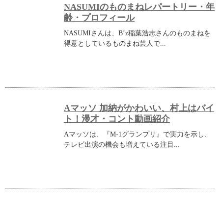
NASUMIのものまねレパートリー・年
齢・プロフィール
NASUMIさんは、B’z稲葉浩志さんのものまねを
得意としているものまね芸人で...
Aマッソ 加納がかわいい、村上はバイ
ト！漫才・コント動画紹介
Aマッソは、『M-1グランプリ』で実力を示し、
テレビ出演の機会も増えている注目...