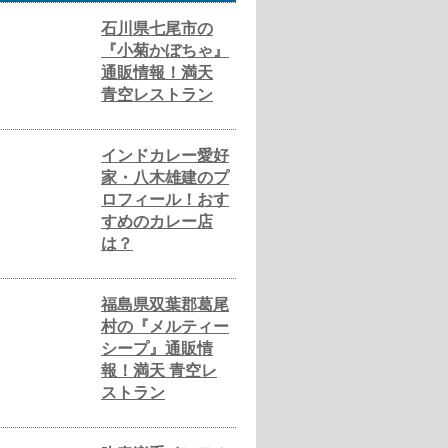
石川県七尾市の
『小菊かぼちゃ』
通販情報！満天
青空レストラン
インドカレー愛好
家・八木雄建のプ
ロフィール！おす
すめのカレー店
は？
福島県双葉郡葛尾
村の『メルティー
シープ』通販情
報！満天 青空レ
ストラン