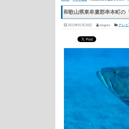
HOME
»
テレビ番組
» 和歌山県東牟婁郡串本町の『
和歌山県東牟婁郡串本町の
2022年01月20日
mogura
テレビ