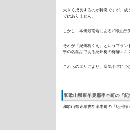
（わかやまけんひがしむろぐんくし
MCの宮川大輔さんとゲストである
け、鍋など、美味しい料理に舌鼓を
和歌山県東牟婁郡串本町の『紀州梅