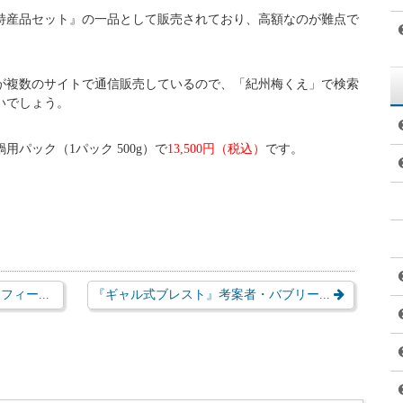
州梅くえ』情報
超高級魚です。
長スピードが遅く、病気になりやすいため、養殖することは簡単
東牟婁郡串本町でクエの養殖に成功しました。
ド名が付けられたクエで、その名前からも分かるように、和歌山
スや備長炭を加えたエサ、新鮮な魚を与えて育てられています。
ながり、さらに、上質なゼラチン質の多い白身になりました。