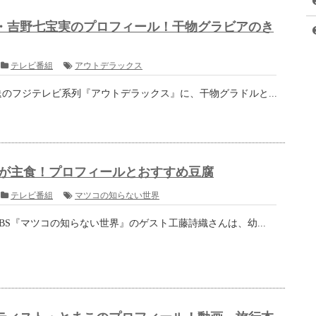
が複数のサイトで通信販売しているので、「紀州梅くえ」で検索
いでしょう。
パック（1パック 500g）で
13,500円（税込）
です。
ィー...
『ギャル式ブレスト』考案者・バブリー...