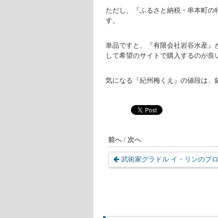
和歌山県東牟婁郡串本町の『紀
クエとは、スズキ目ハタ科に属する
大きく成長するのが特徴ですが、成
ではありません。
しかし、本州最南端にある和歌山県
それが『紀州梅くえ』というブラン
県の名産品である紀州梅の梅酢エキ
これらのエサにより、病気予防につ