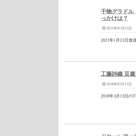
す。
単品ですと、『有限会社岩谷水産』
して希望のサイトで購入するのが良
気になる『紀州梅くえ』の値段は、鍋用
前へ / 次へ
武術家グラドル イ・リンのプロフ