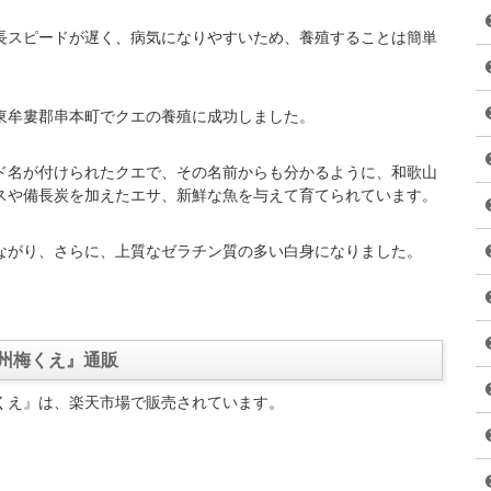
もとちょう）の
紀州梅くえ
です。
青山テルマさんが、『紀州梅くえ』を使った刺身、寿司、煮つ
打ちました。
くえ』に迫ります。