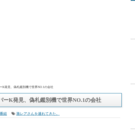
ーK発見、偽札鑑別機で世界NO.1の会社
パーK発見、偽札鑑別機で世界NO.1の会社
番組
激レアさんを連れてきた。