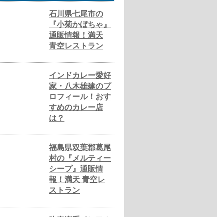
石川県七尾市の
『小菊かぼちゃ』
通販情報！満天
青空レストラン
インドカレー愛好
家・八木雄建のプ
ロフィール！おす
すめのカレー店
は？
福島県双葉郡葛尾
村の『メルティー
シープ』通販情
報！満天 青空レ
ストラン