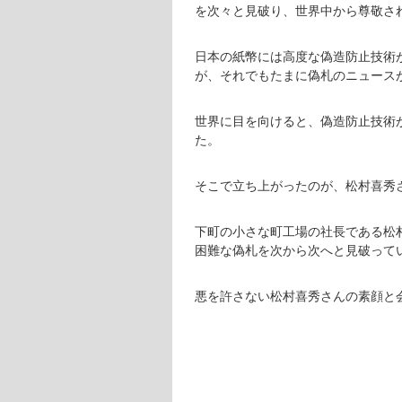
を次々と見破り、世界中から尊敬さ
日本の紙幣には高度な偽造防止技術
が、それでもたまに偽札のニュース
世界に目を向けると、偽造防止技術
た。
そこで立ち上がったのが、松村喜秀
下町の小さな町工場の社長である松
困難な偽札を次から次へと見破って
悪を許さない松村喜秀さんの素顔と