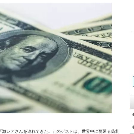
系列『激レアさんを連れてきた。』のゲストは、世界中に蔓延る偽札