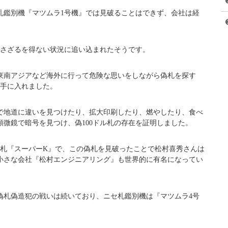
札鑑別機『マツムラ1号機』では見破ることはできず、会社は経
出さざるを得ない状況に追い込まれたそうです。
東南アジアなど海外に行って危険な思いをしながら偽札を探す
を手に入れました。
で地道に違いを見つけたり、拡大印刷したり、燃やしたり、食べ
微鏡で暗号を見つけ、偽100ドル札の存在を証明しました。
0ドル札『スーパーK』で、この偽札を見破ったことで松村喜秀さんは
小さな会社『松村エンジニアリング』も世界的に有名になってい
偽札偽造犯の戦いは続いており、ニセ札鑑別機は『マツムラ4号