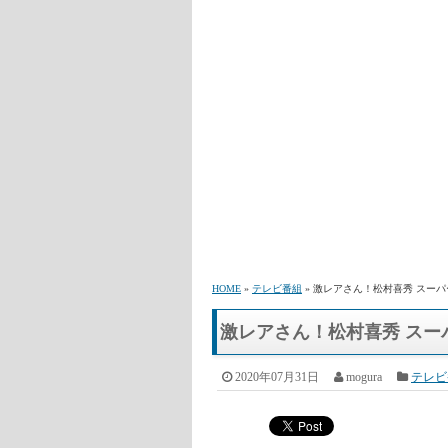
HOME
»
テレビ番組
» 激レアさん！松村喜秀 スーパ
激レアさん！松村喜秀 スー
2020年07月31日
mogura
テレビ