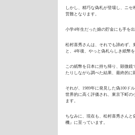
しかし、精巧な偽札が登場し、ニセ
営難となります。
小学4年生だった娘の貯金にも手を
松村喜秀さんは、それでも諦めず、
と、4年後、やっと偽札らしき紙幣
この紙幣を日本に持ち帰り、顕微鏡
たりしながら調べた結果、最終的に顕
それが、1989年に発見した偽10
世界的に高く評価され、東京下町の
ます。
ちなみに、現在も、松村喜秀さんと
機』に至っています。