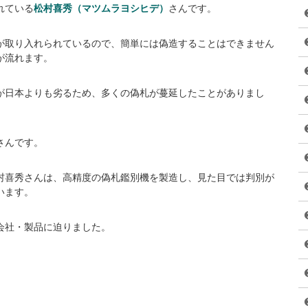
れている
松村喜秀（マツムラヨシヒデ）
さんです。
が取り入れられているので、簡単には偽造することはできません
が流れます。
が日本よりも劣るため、多くの偽札が蔓延したことがありまし
さんです。
村喜秀さんは、高精度の偽札鑑別機を製造し、見た目では判別が
います。
会社・製品に迫りました。