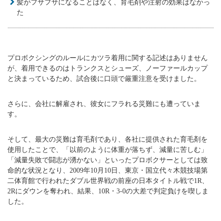
髪がフサフサになることはなく、育毛剤や注射の効果はなかっ
た
プロボクシングのルールにカツラ着用に関する記述はありません
が、着用できるのはトランクスとシューズ、ノーファールカップ
と決まっているため、試合後に口頭で厳重注意を受けました。
さらに、会社に解雇され、彼女にフラれる災難にも遭っていま
す。
そして、最大の災難は育毛剤であり、各社に提供された育毛剤を
使用したことで、「以前のように体重が落ちず、減量に苦しむ」
「減量失敗で闘志が湧かない」といったプロボクサーとしては致
命的な状況となり、2009年10月10日、東京・国立代々木競技場第
二体育館で行われたダブル世界戦の前座の日本タイトル戦で1R、
2Rにダウンを奪われ、結果、10R・3-0の大差で判定負けを喫しま
した。