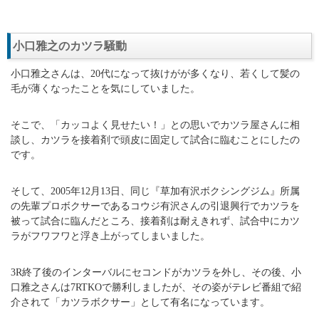
小口雅之のカツラ騒動
小口雅之さんは、20代になって抜けがが多くなり、若くして髪の
毛が薄くなったことを気にしていました。
そこで、「カッコよく見せたい！」との思いでカツラ屋さんに相
談し、カツラを接着剤で頭皮に固定して試合に臨むことにしたの
です。
そして、2005年12月13日、同じ『草加有沢ボクシングジム』所属
の先輩プロボクサーであるコウジ有沢さんの引退興行でカツラを
被って試合に臨んだところ、接着剤は耐えきれず、試合中にカツ
ラがフワフワと浮き上がってしまいました。
3R終了後のインターバルにセコンドがカツラを外し、その後、小
口雅之さんは7RTKOで勝利しましたが、その姿がテレビ番組で紹
介されて「カツラボクサー」として有名になっています。