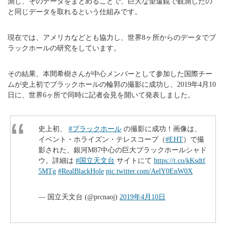
測し、そのデータをまとめることで、巨大な望遠鏡で観測したの
と同じデータを取れるという仕組みです。
現在では、アメリカなどとも協力し、世界8ヶ所からのデータでブ
ラックホールの研究をしています。
その結果、本間希樹さんが中心メンバーとして参加した国際チー
ムが史上初でブラックホールの輪郭の撮影に成功し、2019年4月10
日に、世界6ヶ所で同時に記者会見を開いて発表しました。
史上初、
#ブラックホール
の撮影に成功！画像は、
イベント・ホライズン・テレスコープ（
#EHT
）で撮
影された、銀河M87中心の巨大ブラックホールシャド
ウ。詳細は
#国立天文台
サイトにて
https://t.co/kKsdtf
5MTg
#RealBlackHole
pic.twitter.com/AelY0EnW0X
— 国立天文台 (@prcnaoj)
2019年4月10日