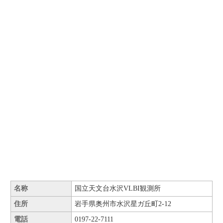
名称
国立天文台水沢VLBI観測所
住所
岩手県奥州市水沢星ガ丘町2-12
電話
0197-22-7111