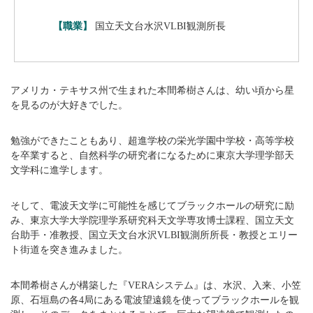
【職業】
国立天文台水沢VLBI観測所長
アメリカ・テキサス州で生まれた本間希樹さんは、幼い頃から星
を見るのが大好きでした。
勉強ができたこともあり、超進学校の栄光学園中学校・高等学校
を卒業すると、自然科学の研究者になるために東京大学理学部天
文学科に進学します。
そして、電波天文学に可能性を感じてブラックホールの研究に励
み、東京大学大学院理学系研究科天文学専攻博士課程、国立天文
台助手・准教授、国立天文台水沢VLBI観測所所長・教授とエリー
ト街道を突き進みました。
本間希樹さんが構築した『VERAシステム』は、水沢、入来、小笠
原、石垣島の各4局にある電波望遠鏡を使ってブラックホールを観