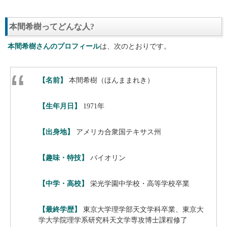
本間希樹ってどんな人?
本間希樹さんのプロフィール
は、次のとおりです。
【名前】
本間希樹（ほんままれき）
【生年月日】
1971年
【出身地】
アメリカ合衆国テキサス州
【趣味・特技】
バイオリン
【中学・高校】
栄光学園中学校・高等学校卒業
【最終学歴】
東京大学理学部天文学科卒業、東京大
学大学院理学系研究科天文学専攻博士課程修了