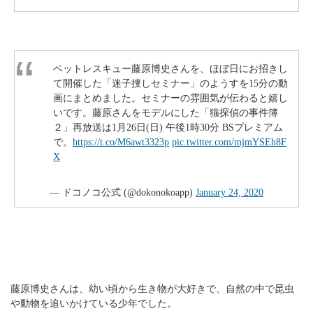
ペットレスキュー藤原博史さんを、ほぼ日にお招きし
て開催した「迷子捜しセミナー」のようすを15分の動
画にまとめました。セミナーの雰囲気が伝わると嬉し
いです。藤原さんをモデルにした「猫探偵の事件簿
２」再放送は1月26日(日) 午後1時30分 BSプレミアム
で。
https://t.co/M6awt3323p
pic.twitter.com/mjmYSEh8F
X
— ドコノコ公式 (@dokonokoapp)
January 24, 2020
藤原博史さんは、幼い頃から生き物が大好きで、自然の中で昆虫
や動物を追いかけている少年でした。