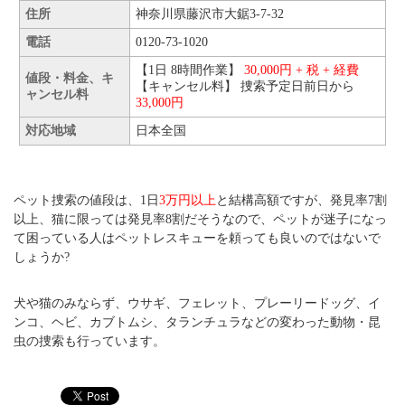
住所
神奈川県藤沢市大鋸3-7-32
電話
0120-73-1020
【1日 8時間作業】
30,000円 + 税 + 経費
値段・料金、キ
【キャンセル料】 捜索予定日前日から
ャンセル料
33,000円
対応地域
日本全国
ペット捜索の値段は、1日
3万円以上
と結構高額ですが、発見率7割
以上、猫に限っては発見率8割だそうなので、ペットが迷子になっ
て困っている人はペットレスキューを頼っても良いのではないで
しょうか?
犬や猫のみならず、ウサギ、フェレット、プレーリードッグ、イ
ンコ、ヘビ、カブトムシ、タランチュラなどの変わった動物・昆
虫の捜索も行っています。