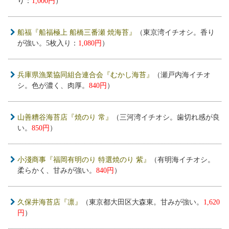
り：
1,000円
）
船福『船福極上 船橋三番瀬 焼海苔』
（東京湾イチオシ。香り
が強い。5枚入り：
1,080円
）
兵庫県漁業協同組合連合会『むかし海苔』
（瀬戸内海イチオ
シ。色が濃く、肉厚。
840円
）
山善糟谷海苔店『焼のり 常』
（三河湾イチオシ。歯切れ感が良
い。
850円
）
小淺商事『福岡有明のり 特選焼のり 紫』
（有明海イチオシ。
柔らかく、甘みが強い。
840円
）
久保井海苔店『凛』
（東京都大田区大森東。甘みが強い。
1,620
円
）