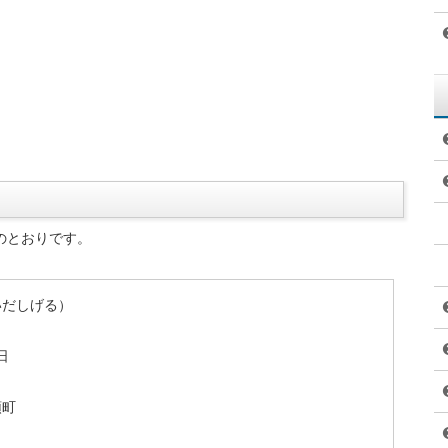
のとおりです。
いだしげる）
日
頭町