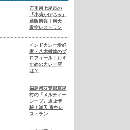
石川県七尾市の
『小菊かぼちゃ』
通販情報！満天
青空レストラン
インドカレー愛好
家・八木雄建のプ
ロフィール！おす
すめのカレー店
は？
福島県双葉郡葛尾
村の『メルティー
シープ』通販情
報！満天 青空レ
ストラン