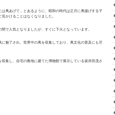
には凧あげて」とあるように、昭和の時代は正月に凧揚げする子
ど見かけることはなくなりました。
の間で人気となりましたが、すぐに下火となっています。
凧に魅了され、世界中の凧を収集しており、凧文化の普及にも尽
を収集し、自宅の敷地に建てた博物館で展示している坂井田茂さ