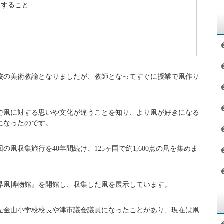
集すること
校の美術教諭となりましたが、教師となってすぐに授業で凧作り
で凧に対する思いや文化が違うことを知り、より凧が好きになる
になったのです。
の凧収集旅行を40年間続け、125ヶ国で約1,600点の凧を集めま
界凧博物館』を開館し、収集した凧を展示しています。
立金山小学校校長や津市議会議員になったことがあり、現在は凧