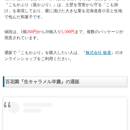
『こもかぶり（菰かぶり）』は、土壁を雪害から守る「こも掛
け」を表現しており、蜜に漬けた大きな栗を北海道産小豆と生地
で包んだ和菓子です。
値段は、1個
260円
から20個入り
5,500円
まで、複数のパッケージが
用意されています。
通販で『こもかぶり』を購入したい人は、『
株式会社 板屋
』のオ
ンラインショップをご利用ください。
百花園『生キャラメル羊羹』の通販