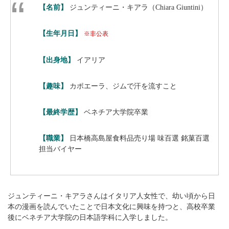
【名前】
ジュンティーニ・キアラ（Chiara Giuntini）
【生年月日】
※非公表
【出身地】
イアリア
【趣味】
カポエーラ、ジムで汗を流すこと
【最終学歴】
ベネチア大学院卒業
【職業】
日本橋高島屋食料品売り場 味百選 銘菓百選
担当バイヤー
ジュンティーニ・キアラさんはイタリア人女性で、幼い頃から日
本の漫画を読んでいたことで日本文化に興味を持つと、高校卒業
後にベネチア大学院の日本語学科に入学しました。