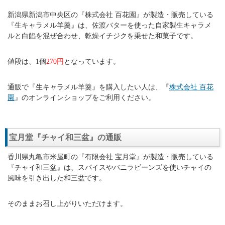
新潟県新潟市中央区の『株式会社 百花園』が製造・販売している
『生キャラメル羊羹』は、佐渡バターを使った自家製生キャラメ
ルと白餡を混ぜ合わせ、乾燥イチジクを乗せた和菓子です。
値段は、1個
270円
となっています。
通販で『生キャラメル羊羹』を購入したい人は、『
株式会社 百花
園
』のオンラインショップをご利用ください。
宝月堂『チャイ和三盆』の通販
香川県丸亀市米屋町の『有限会社 宝月堂』が製造・販売している
『チャイ和三盆』は、スパイスやバニラビーンズを使いチャイの
風味を引き出した和三盆です。
そのままお召し上がりいただけます。