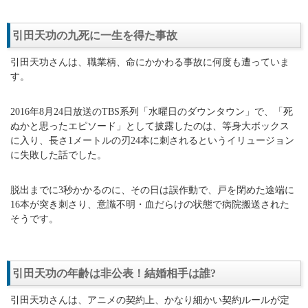
引田天功の九死に一生を得た事故
引田天功さんは、職業柄、命にかかわる事故に何度も遭っていま
す。
2016年8月24日放送のTBS系列「水曜日のダウンタウン」で、「死
ぬかと思ったエピソード」として披露したのは、等身大ボックス
に入り、長さ1メートルの刃24本に刺されるというイリュージョン
に失敗した話でした。
脱出までに3秒かかるのに、その日は誤作動で、戸を閉めた途端に
16本が突き刺さり、意識不明・血だらけの状態で病院搬送された
そうです。
引田天功の年齢は非公表！結婚相手は誰?
引田天功さんは、アニメの契約上、かなり細かい契約ルールが定