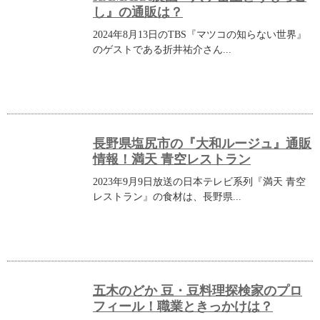
し』の通販は？
2024年8月13日のTBS『マツコの知らない世界』
のゲストである折井祐介さん...
長野県塩尻市の『大和ルージュ』通販
情報！満天 青空レストラン
2023年9月9日放送の日本テレビ系列『満天 青空
レストラン』の食材は、長野県...
五木のどか 豆・豆料理探検家のプロ
フィール！職業ときっかけは？