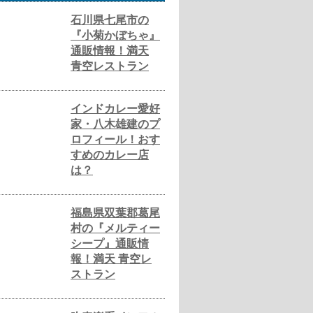
石川県七尾市の
『小菊かぼちゃ』
通販情報！満天
青空レストラン
インドカレー愛好
家・八木雄建のプ
ロフィール！おす
すめのカレー店
は？
福島県双葉郡葛尾
村の『メルティー
シープ』通販情
報！満天 青空レ
ストラン