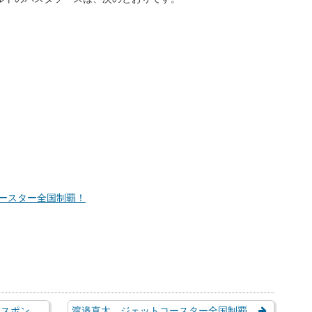
出版している料理本を紹介いたします。
体と心がよろこぶ 缶詰・・・
「もしも」に備える食・・・