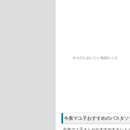
この株式会社オフィスRMは、公演
スポーツ栄養です。
「なぜ、管理栄養士がレトルトのパ
エンザに罹った時など、もしもの時
泉マユ子さんは常に約300種類のレ
実際、今泉マユ子さんは、レトルト
そのため、2児の母親として、常に
ちなみに、今泉マユ子さんは、『ヒ
たことがあり、この道では第一人者