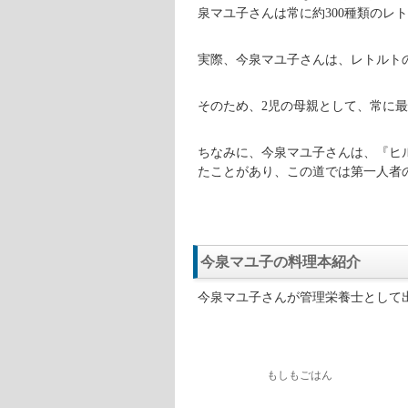
【血液型】
A型
【最終学歴】
関東学院女子
【職業】
管理栄養士
【会社】
株式会社オフィス
今泉マユ子さんは、関東学院女子短
佐々木病院、中国南京、横浜市の保
管理栄養士は、栄養指導を行い、食
着実にステップアップして行ったの
そして、今では、株式会社オフィス