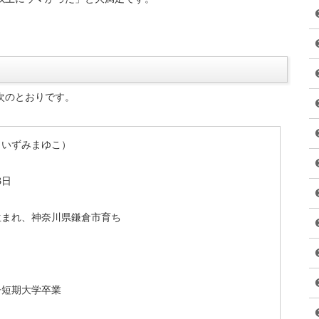
スタを茹でて温めたソースをかけるだけで、誰でも簡単に美味し
中になりました。
美味しくて便利なレトルトのパスタソースにハマった一人で、自
スをストックしているというから驚きます。
っぱいです。
ースやアレンジ料理が気になりますね。
以上にウマかった」と大満足です。