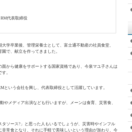
次のとおりです。
まいずみまゆこ）
3日
まれ、神奈川県鎌倉市育ち