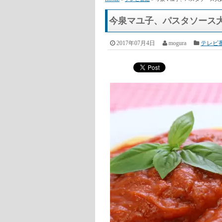
HOME
»
テレビ番組
» 今泉マユ子、パスタソース大
今泉マユ子、パスタソース
2017年07月4日
mogura
テレビ