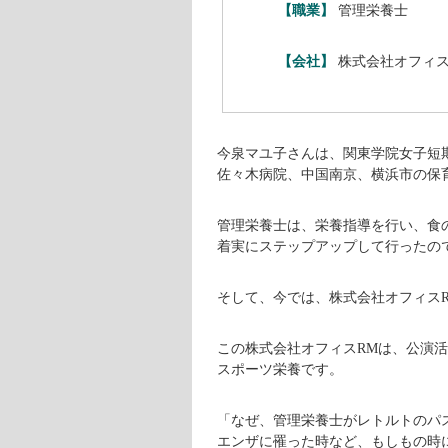
今泉マユ子ってどんな人?
今泉マユ子さんのプロフィールは、
【名前】
今泉マユ子（い
【生年月日】
1969年12月1
【出身地】
徳島県徳島市生