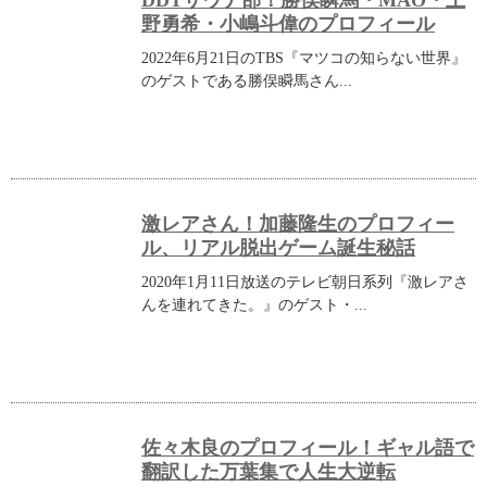
DDTサウナ部！勝俣瞬馬・MAO・上
野勇希・小嶋斗偉のプロフィール
2022年6月21日のTBS『マツコの知らない世界』
のゲストである勝俣瞬馬さん...
激レアさん！加藤隆生のプロフィー
ル、リアル脱出ゲーム誕生秘話
2020年1月11日放送のテレビ朝日系列『激レアさ
んを連れてきた。』のゲスト・...
佐々木良のプロフィール！ギャル語で
翻訳した万葉集で人生大逆転