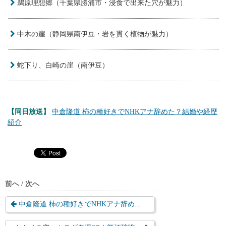
鵜原理想郷（千葉県勝浦市・浸食で出来た穴が魅力）
中木の崖（静岡県南伊豆・岩を貫く植物が魅力）
蛇下り、白崎の崖（南伊豆）
【同日放送】
中倉隆道 柿の種好きでNHKアナ辞めた？結婚や経歴
紹介
前へ / 次へ
中倉隆道 柿の種好きでNHKアナ辞め...