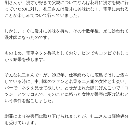
剛さんが、漫才が好きで父親についてなんば花月に漫才を観に行
っていたのに対し、礼二さんは漫才に興味はなく、電車に乗れる
ことが楽しみでついて行っていました。
しかし、すぐに漫才に興味を持ち、その十数年後、兄に誘われて
漫才師になったのです。
ものまめ、電車ネタを得意としており、ピンでもコンビでもしっ
かり結果を残します。
そんな礼二さんですが、2013年、仕事終わりに広島ではしご酒を
している時に、中川家のファンと名乗る二人組の女性と出会い、
バーで「ネタを見せて欲しい」とせがまれた際にげんこつで「コ
ツン」とツッコんで、そのことに怒った女性が警察に駆け込むと
いう事件を起こしました。
謝罪により被害届は取り下げられましたが、礼二さんは謹慎処分
を受けています。