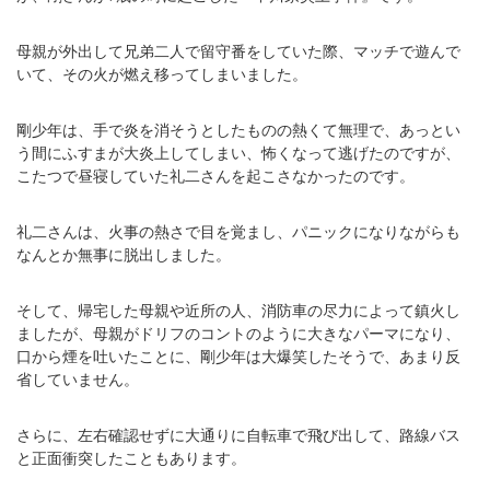
母親が外出して兄弟二人で留守番をしていた際、マッチで遊んで
いて、その火が燃え移ってしまいました。
剛少年は、手で炎を消そうとしたものの熱くて無理で、あっとい
う間にふすまが大炎上してしまい、怖くなって逃げたのですが、
こたつで昼寝していた礼二さんを起こさなかったのです。
礼二さんは、火事の熱さで目を覚まし、パニックになりながらも
なんとか無事に脱出しました。
そして、帰宅した母親や近所の人、消防車の尽力によって鎮火し
ましたが、母親がドリフのコントのように大きなパーマになり、
口から煙を吐いたことに、剛少年は大爆笑したそうで、あまり反
省していません。
さらに、左右確認せずに大通りに自転車で飛び出して、路線バス
と正面衝突したこともあります。