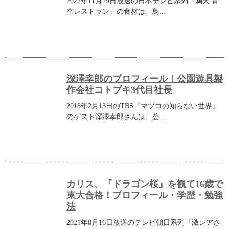
2022年11月19日放送の日本テレビ系列『満天 青
空レストラン』の食材は、鳥...
深澤幸郎のプロフィール！公園遊具製
作会社コトブキ3代目社長
2018年2月13日のTBS『マツコの知らない世界』
のゲスト深澤幸郎さんは、公...
カリス、『ドラゴン桜』を観て16歳で
東大合格！プロフィール・学歴・勉強
法
2021年8月16日放送のテレビ朝日系列『激レアさ