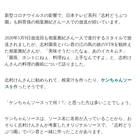
新型コロナウイルスの影響で、日本テレビ系列『志村どうぶつ
園』も飼育係の相葉雅紀さん一人での放送が続いています。
2020年5月9日放送回も相葉雅紀さん一人で進行するスタイルで放
送されましたが、志村園長とパン君の江の島の旅のVTRを観終え
た相葉雅紀さんが、「美味そうだったなぁ、あのイカキムチ」
「園長、ホントにねぇ、料理ねぇ、上手なんですよ」と、志村け
んさんの料理の腕前について語りました。
志村けんさんに勧められて、根菜汁を作ったり、
ケンちゃんソー
ス
を作ったそうです。
「ケンちゃんソースって何！?」と思った方は多いことでしょう。
ケンちゃんソースは、ソース名に名前が入っていることから、お
そらく志村けんさんが考案したオリジナルソースで、『志村どう
ぶつ園』でパン君と一緒に作ったことがあります。