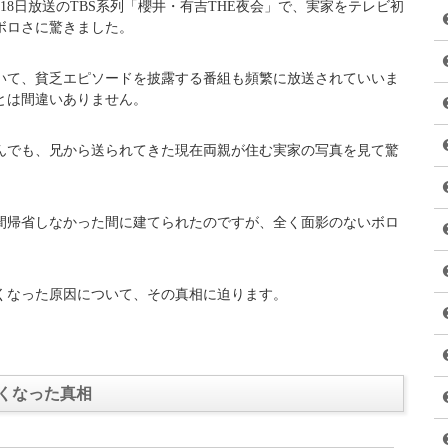
_yeah)がシェアした投稿
–
2017 4月 25 8:45午前 PDT
月18日放送のTBS系列「櫻井・有吉THE夜会」で、実家をテレビ初
ボロさに驚きました。
いて、貧乏エピソードを披露する番組も頻繁に放送されていいま
とは間違いありません。
んでも、兄から送られてきた現在両親が住む実家の写真を見て驚