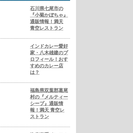
石川県七尾市の
『小菊かぼちゃ』
通販情報！満天
青空レストラン
インドカレー愛好
家・八木雄建のプ
ロフィール！おす
すめのカレー店
は？
福島県双葉郡葛尾
村の『メルティー
シープ』通販情
報！満天 青空レ
ストラン