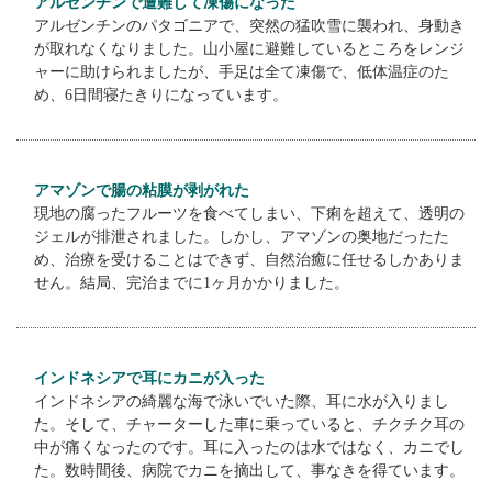
アルゼンチンで遭難して凍傷になった
アルゼンチンのパタゴニアで、突然の猛吹雪に襲われ、身動き
が取れなくなりました。山小屋に避難しているところをレンジ
ャーに助けられましたが、手足は全て凍傷で、低体温症のた
め、6日間寝たきりになっています。
アマゾンで腸の粘膜が剥がれた
現地の腐ったフルーツを食べてしまい、下痢を超えて、透明の
ジェルが排泄されました。しかし、アマゾンの奥地だったた
め、治療を受けることはできず、自然治癒に任せるしかありま
せん。結局、完治までに1ヶ月かかりました。
インドネシアで耳にカニが入った
インドネシアの綺麗な海で泳いでいた際、耳に水が入りまし
た。そして、チャーターした車に乗っていると、チクチク耳の
中が痛くなったのです。耳に入ったのは水ではなく、カニでし
た。数時間後、病院でカニを摘出して、事なきを得ています。