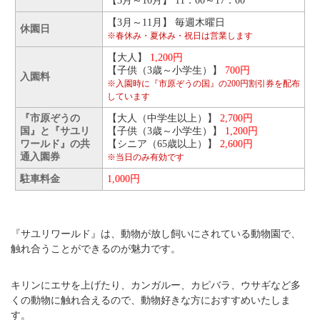
【3月～10月】 11：00～17：00
【3月～11月】 毎週木曜日
休園日
※春休み・夏休み・祝日は営業します
【大人】
1,200円
【子供（3歳～小学生）】
700円
入園料
※入園時に『市原ぞうの国』の200円割引券を配布
しています
『市原ぞうの
【大人（中学生以上）】
2,700円
国』と『サユリ
【子供（3歳～小学生）】
1,200円
ワールド』の共
【シニア（65歳以上）】
2,600円
通入園券
※当日のみ有効です
駐車料金
1,000円
『サユリワールド』は、動物が放し飼いにされている動物園で、
触れ合うことができるのが魅力です。
キリンにエサを上げたり、カンガルー、カピバラ、ウサギなど多
くの動物に触れ合えるので、動物好きな方におすすめいたしま
す。