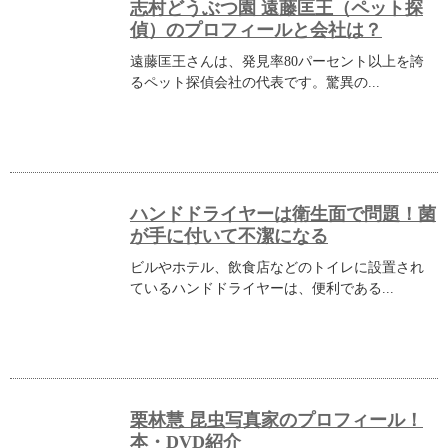
志村どうぶつ園 遠藤匡王（ペット探
偵）のプロフィールと会社は？
遠藤匡王さんは、発見率80パーセント以上を誇
るペット探偵会社の代表です。驚異の...
ハンドドライヤーは衛生面で問題！菌
が手に付いて不潔になる
ビルやホテル、飲食店などのトイレに設置され
ているハンドドライヤーは、便利である...
栗林慧 昆虫写真家のプロフィール！
本・DVD紹介