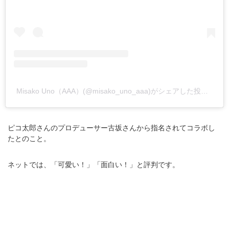
Misako Uno（AAA）(@misako_uno_aaa)がシェアした投稿
–
20
ピコ太郎さんのプロデューサー古坂さんから指名されてコラボし
たとのこと。
ネットでは、「可愛い！」「面白い！」と評判です。