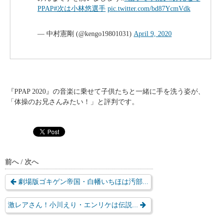
PPAP
#次は小林悠選手
pic.twitter.com/bd87YcmVdk
— 中村憲剛 (@kengo19801031)
April 9, 2020
『PPAP 2020』の音楽に乗せて子供たちと一緒に手を洗う姿が、
「体操のお兄さんみたい！」と評判です。
前へ / 次へ
劇場版ゴキゲン帝国・白幡いちほは汚部...
激レアさん！小川えり・エンリケは伝説...