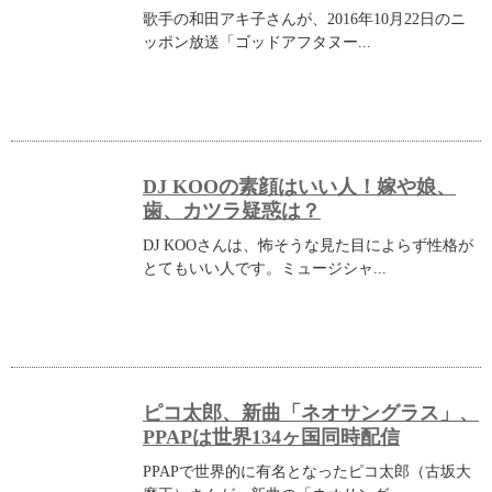
歌手の和田アキ子さんが、2016年10月22日のニ
ッポン放送「ゴッドアフタヌー...
DJ KOOの素顔はいい人！嫁や娘、
歯、カツラ疑惑は？
DJ KOOさんは、怖そうな見た目によらず性格が
とてもいい人です。ミュージシャ...
ピコ太郎、新曲「ネオサングラス」、
PPAPは世界134ヶ国同時配信
PPAPで世界的に有名となったピコ太郎（古坂大