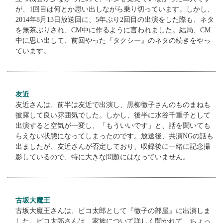
が、1回目は何とか思い出しながら乗り切っています。しかし、
2014年8月13日放送回に、5年ぶり2回目の出演をした際も、ネタ
を無茶ぶりされ、CM中に作るように言われました。結局、CM
中に思い出して、前回やった『タクシー』のネタの続きをやっ
ています。
友近
友近さんは、前半は友近で出演し、黒柳徹子さんのものまねも
披露して良い雰囲気でした。しかし、後半に水谷千重子として
出演すると空気が一変し、「もういいです」と、話を聞いても
らえない状態になってしまったのです。放送後、共演NGの話も
出ましたが、友近さんが否定しており、収録後に一緒に記念撮
影しているので、特に大きな問題にはなっていません。
古坂大魔王
古坂大魔王さんは、ピコ太郎として『徹子の部屋』に出演しま
した。ピコ太郎さんは、家族について詳しく聞かれて、ちょっ