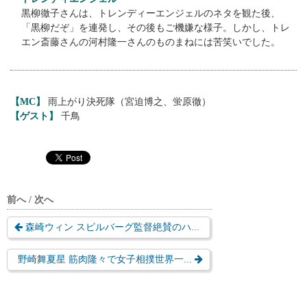
黒柳徹子さんは、トレンディーエンジェルのネタを観た後、
「黒柳だぞ」を連発し、その後もご機嫌な様子。しかし、トレ
エン斎藤さんの河村隆一さんのものまねには苦笑いでした。
【MC】
雨上がり決死隊（宮迫博之、蛍原徹）
【ゲスト】
千鳥
前へ / 次へ
森崎ウィン スピルバーグ監督絶賛のハ...
野崎舞夏星 筋肉隆々で女子相撲世界一...