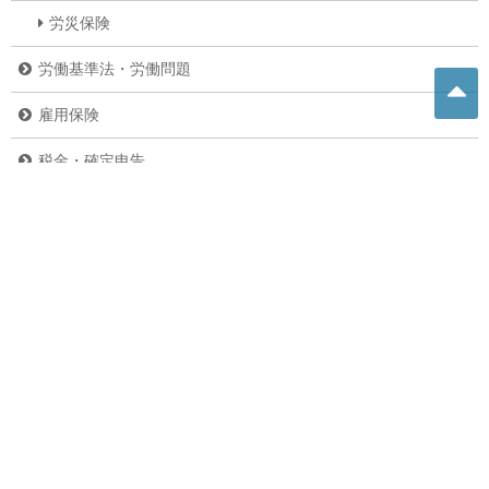
労災保険
労働基準法・労働問題
雇用保険
税金・確定申告
その他の法律
その他
ニュース
副業・内職
バイク
危険生物