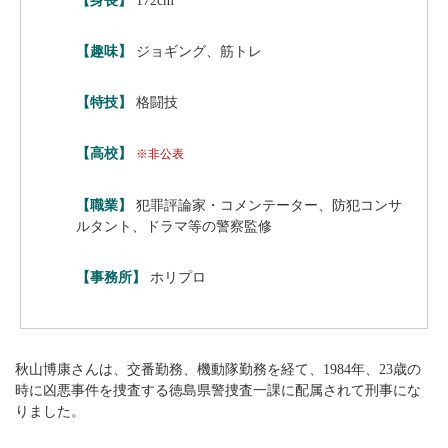
【身長】
172cm
【趣味】
ジョギング、筋トレ
【特技】
格闘技
【高校】
※非公表
【職業】
犯罪評論家・コメンテーター、防犯コンサ
ルタント、ドラマ等の警察監修
【事務所】
ホリプロ
秋山博康さんは、交番勤務、機動隊勤務を経て、1984年、23歳の
時に凶悪事件を捜査する徳島県警捜査一課に配属されて刑事にな
りました。