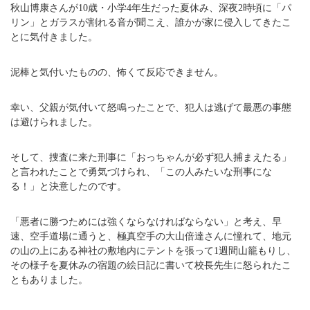
秋山博康さんが10歳・小学4年生だった夏休み、深夜2時頃に「パ
リン」とガラスが割れる音が聞こえ、誰かが家に侵入してきたこ
とに気付きました。
泥棒と気付いたものの、怖くて反応できません。
幸い、父親が気付いて怒鳴ったことで、犯人は逃げて最悪の事態
は避けられました。
そして、捜査に来た刑事に「おっちゃんが必ず犯人捕まえたる」
と言われたことで勇気づけられ、「この人みたいな刑事にな
る！」と決意したのです。
「悪者に勝つためには強くならなければならない」と考え、早
速、空手道場に通うと、極真空手の大山倍達さんに憧れて、地元
の山の上にある神社の敷地内にテントを張って1週間山籠もりし、
その様子を夏休みの宿題の絵日記に書いて校長先生に怒られたこ
ともありました。