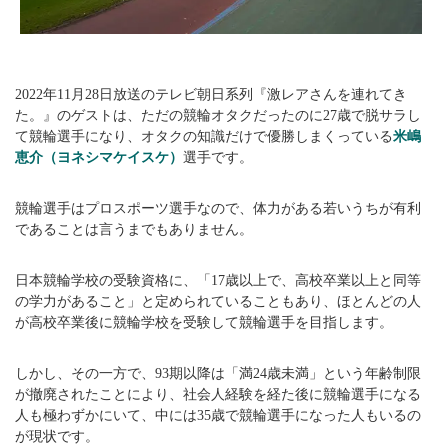
2022年11月28日放送のテレビ朝日系列『激レアさんを連れてき
た。』のゲストは、ただの競輪オタクだったのに27歳で脱サラし
て競輪選手になり、オタクの知識だけで優勝しまくっている
米嶋
恵介（ヨネシマケイスケ）
選手です。
競輪選手はプロスポーツ選手なので、体力がある若いうちが有利
であることは言うまでもありません。
日本競輪学校の受験資格に、「17歳以上で、高校卒業以上と同等
の学力があること」と定められていることもあり、ほとんどの人
が高校卒業後に競輪学校を受験して競輪選手を目指します。
しかし、その一方で、93期以降は「満24歳未満」という年齢制限
が撤廃されたことにより、社会人経験を経た後に競輪選手になる
人も極わずかにいて、中には35歳で競輪選手になった人もいるの
が現状です。