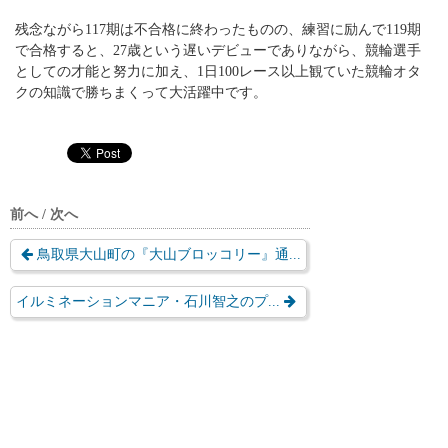
残念ながら117期は不合格に終わったものの、練習に励んで119期
で合格すると、27歳という遅いデビューでありながら、競輪選手
としての才能と努力に加え、1日100レース以上観ていた競輪オタ
クの知識で勝ちまくって大活躍中です。
前へ / 次へ
鳥取県大山町の『大山ブロッコリー』通...
イルミネーションマニア・石川智之のプ...