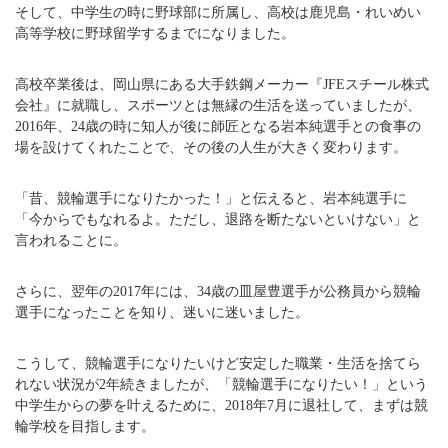
そして、中学生の時に野球部に所属し、高校は鹿児島・れいめい
高等学校に野球留学するまでになりました。
高校卒業後は、岡山県にある大手鉄鋼メーカー『JFEスチール株式
会社』に就職し、スポーツとは無縁の生活を送っていましたが、
2016年、24歳の時に知人が後に師匠となる岩本純選手との食事の
場を設けてくれたことで、その後の人生が大きく変わります。
「昔、競輪選手になりたかった！」と伝えると、岩本純選手に
「今からでもなれるよ。ただし、退路を断たないといけない」と
言われることに。
さらに、翌年の2017年には、34歳の皿屋豊選手が公務員から競輪
選手になったことを知り、迷いに迷いました。
こうして、競輪選手になりたいけど安定した職業・生活を捨てら
れない状況が2年続きましたが、「競輪選手になりたい！」という
中学生からの夢を叶えるために、2018年7月に退社して、まずは競
輪学校を目指します。