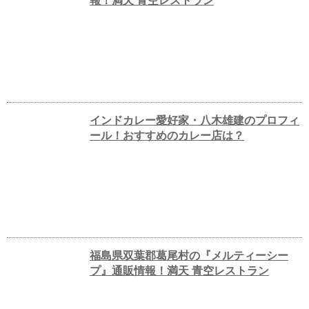
報！満天 青空レストラン
インドカレー愛好家・八木雄建のプロフィ
ール！おすすめのカレー店は？
福島県双葉郡葛尾村の『メルティーシー
プ』通販情報！満天 青空レストラン