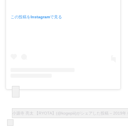
この投稿をInstagramで見る
小源寺 亮太 【RYOTA】(@kogepiii)がシェアした投稿
–
2019年