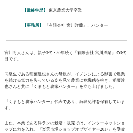
【最終学歴】
東京農業大学卒業
【事務所】
『有限会社 宮川洋蘭』、ハンター
宮川将人さんは、親子3代・50年続く『有限会社 宮川洋蘭』の3代
目です。
同級生である稲葉達也さんの母親が、イノシシによる獣害で農業
を続ける気力を失っている姿を見て農業に危機感を抱き、稲葉達
也さんと共に『くまもと農家ハンター』を立ち上げました。
『くまもと農家ハンター』代表であり、狩猟免許を保有していま
す。
また、本業である洋ランの栽培・販売では、インターネットショ
ップに力を入れ、『楽天市場ショップオブザイヤー2017』を受賞