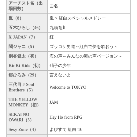
宇多田ヒカル
花束を君に
（初）
AKB48（9）
夢の紅白選抜SPメドレー
大竹しのぶ
愛の讃歌
（初）
欅坂46（初）
サイレントマジョリティー
香西かおり
すき～真田丸スペシャル Ver.～
（19）
坂本冬美（28）
夜桜お七
椎名林檎（4）
青春の瞬き －FROM NEO TOKYO 2016－
島津亜矢（3）
川の流れのように
高橋真梨子（4）
ごめんね・・・
天童よしみ
あんたの花道
（21）
西野カナ（7）
Dear Bride
乃木坂46（2）
サヨナラの意味
PUFFY（初）
PUFFY 20周年紅白スペシャル