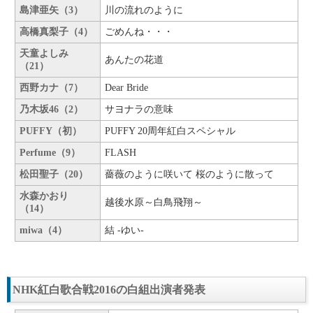
NHK紅白歌合戦2016の紅組出演者発表
アーチスト名
曲名
（出場回数）
AI（2）
みんながみんな英雄
絢香（8）
三日月
E-girls（4）
DANCE WITH ME NOW！
いきものがかり
SAKURA
（9）
石川さゆり
天城越え
（39）
市川由紀乃
心かさねて
（初）