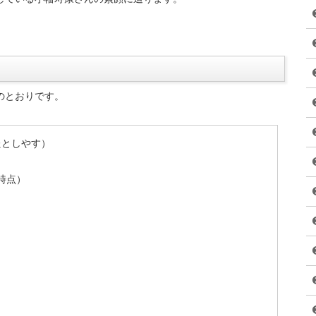
やクッキーなどの洋菓子を思い浮かべるのではないでしょうか?
ており、和菓子離れが進んでいます。
り、ギリギリのところで踏ん張っている和菓子店も珍しくありま
て活躍しているのが小幡寿康さんです。
だわり、その技法を伝授して30軒以上の菓子店を復活させまし
躍している小幡寿康さんの素顔に迫ります。