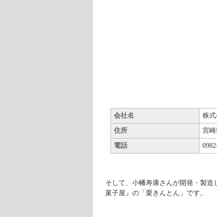
小幡寿康のお店と菓子の通販
皇室御用達の菓子を作っていた職人
い！」と持った方は多いのではない
「放浪の菓子職人」と呼ばれている
はありません。