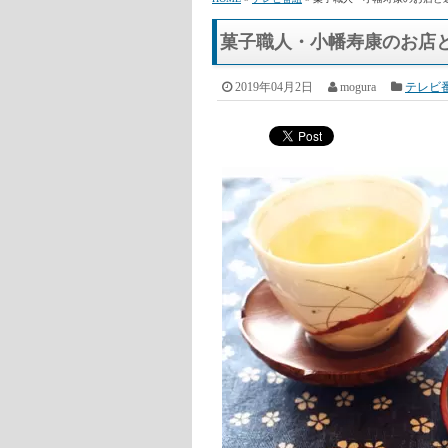
HOME
»
テレビ番組
» 菓子職人・小幡寿康のお店と
菓子職人・小幡寿康のお店
2019年04月2日
mogura
テレビ