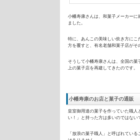
小幡寿康ってどんな人?
小幡寿康さんのプロフィールは、次
【名前】
小幡寿康（おば
【年齢】
72歳（2019年4
【出身地】
※非公表