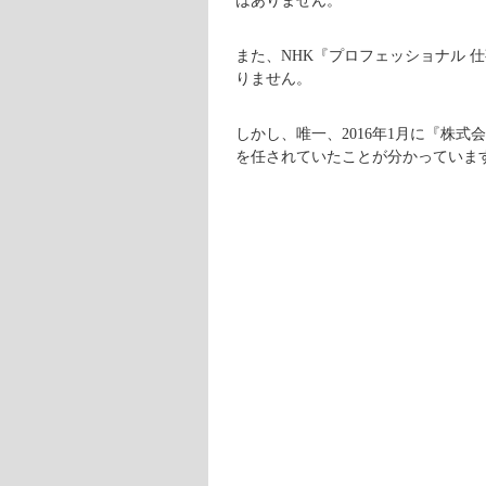
【特技】
菓子作り
【職業】
菓子職人
小幡寿康さんは、和菓子メーカーに
ました。
特に、あんこの美味しい炊き方にこだ
方を覆すと、有名老舗和菓子店がそ
そうして小幡寿康さんは、全国の菓
上の菓子店を再建してきたのです。