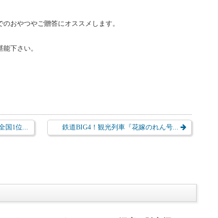
仕事の流儀』出演前は表舞台にあまり出ていないので、情報もあ
式会社 栗処さいごう』で、その腕を評価されて栗あんの開発・製造
す。