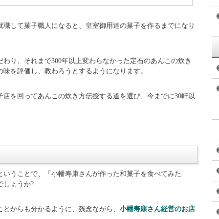
のとおりです。
たとしやす）
月時点）