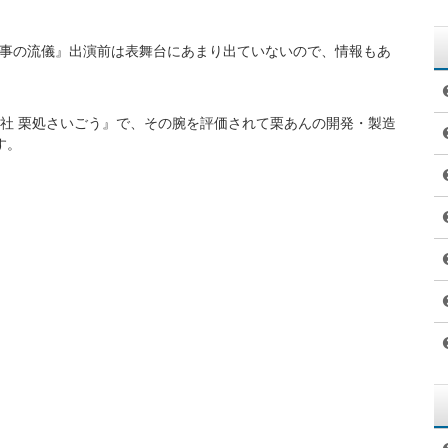
就職して菓子職人になると、皇室御用達の菓子を作るまでになり
わり、それまで300年以上変わらなかった定石のあんこの炊き
の味を評価し、教わろうとするようになります。
子店を回ってあんこの炊き方伝授する道を選び、今までに30軒以