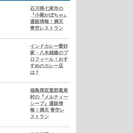
石川県七尾市の
『小菊かぼちゃ』
通販情報！満天
青空レストラン
インドカレー愛好
家・八木雄建のプ
ロフィール！おす
すめのカレー店
は？
福島県双葉郡葛尾
村の『メルティー
シープ』通販情
報！満天 青空レ
ストラン