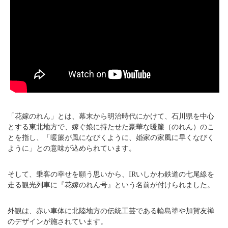
「花嫁のれん」とは、幕末から明治時代にかけて、石川県を中心
とする東北地方で、嫁ぐ娘に持たせた豪華な暖簾（のれん）のこ
とを指し、「暖簾が風になびくように、婚家の家風に早くなびく
ように」との意味が込められています。
そして、乗客の幸せを願う思いから、IRいしかわ鉄道の七尾線を
走る観光列車に『花嫁のれん号』という名前が付けられました。
外観は、赤い車体に北陸地方の伝統工芸である輪島塗や加賀友禅
のデザインが施されています。