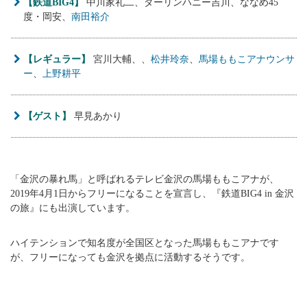
【鉄道BIG4】
中川家礼二、ダーリンハニー吉川、ななめ45
度・岡安、
南田裕介
【レギュラー】
宮川大輔、、
松井玲奈
、
馬場ももこアナウンサ
ー
、
上野耕平
【ゲスト】
早見あかり
「金沢の暴れ馬」と呼ばれるテレビ金沢の馬場ももこアナが、
2019年4月1日からフリーになることを宣言し、『鉄道BIG4 in 金沢
の旅』にも出演しています。
ハイテンションで知名度が全国区となった馬場ももこアナです
が、フリーになっても金沢を拠点に活動するそうです。