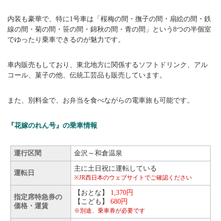
内装も豪華で、特に1号車は「桜梅の間・撫子の間・扇絵の間・鉄
線の間・菊の間・笹の間・錦秋の間・青の間」という8つの半個室
でゆったり乗車できるのが魅力です。
車内販売もしており、東北地方に関係するソフトドリンク、アル
コール、菓子の他、伝統工芸品も販売しています。
また、別料金で、お弁当を食べながらの電車旅も可能です。
『花嫁のれん号』の乗車情報
運行区間
金沢～和倉温泉
主に土日祝に運転している
運転日
※JR西日本のウェブサイトでご確認ください
【おとな】
1,370円
指定席特急券の
【こども】
680円
価格・運賃
※別途、乗車券が必要です