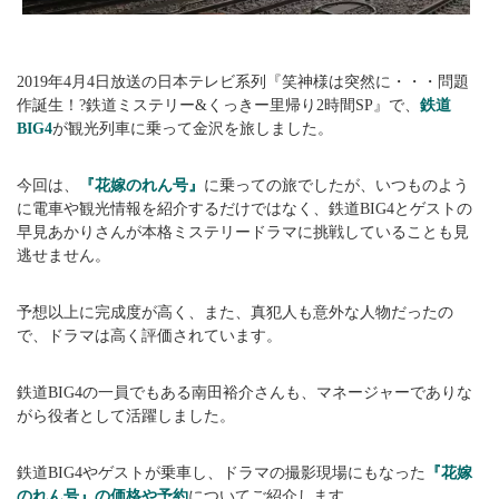
2019年4月4日放送の日本テレビ系列『笑神様は突然に・・・問題
作誕生！?鉄道ミステリー&くっきー里帰り2時間SP』で、
鉄道
BIG4
が観光列車に乗って金沢を旅しました。
今回は、
『花嫁のれん号』
に乗っての旅でしたが、いつものよう
に電車や観光情報を紹介するだけではなく、鉄道BIG4とゲストの
早見あかりさんが本格ミステリードラマに挑戦していることも見
逃せません。
予想以上に完成度が高く、また、真犯人も意外な人物だったの
で、ドラマは高く評価されています。
鉄道BIG4の一員でもある南田裕介さんも、マネージャーでありな
がら役者として活躍しました。
鉄道BIG4やゲストが乗車し、ドラマの撮影現場にもなった
『花嫁
のれん号』の価格や予約
についてご紹介します。