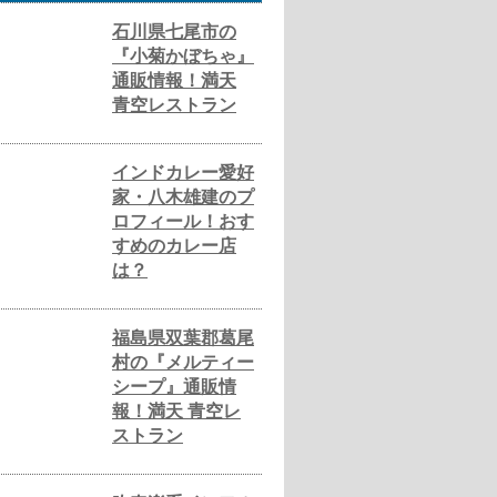
石川県七尾市の
『小菊かぼちゃ』
通販情報！満天
青空レストラン
インドカレー愛好
家・八木雄建のプ
ロフィール！おす
すめのカレー店
は？
福島県双葉郡葛尾
村の『メルティー
シープ』通販情
報！満天 青空レ
ストラン