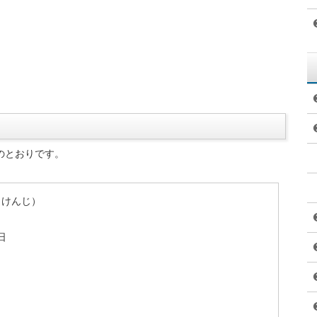
のとおりです。
しけんじ）
日