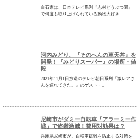
白石家は、日本テレビ系列『志村どうぶつ園』
で何度も取り上げられている動物大好き...
河内みどり、『そのへんの草天丼』を
開発！『みどりスーパー』の場所・値
段
2021年11月1日放送のテレビ朝日系列『激レアさ
んを連れてきた。』のゲスト・...
尼崎市がダミー自転車「アラーミー作
戦」で盗難激減！費用対効果は？
兵庫県尼崎市が、自転車盗難を防止する対策を