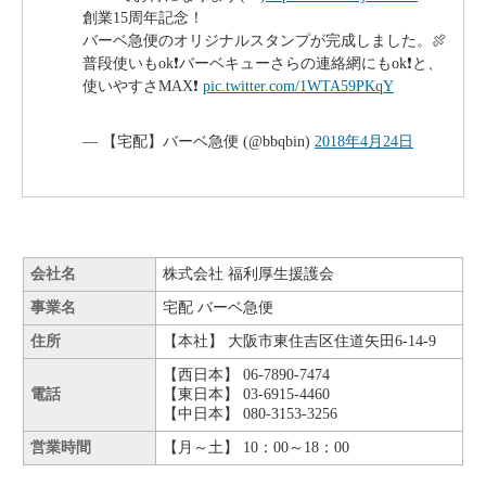
創業15周年記念！
バーベ急便のオリジナルスタンプが完成しました。🍖
普段使いもok❗️バーベキューさらの連絡網にもok❗️と、
使いやすさMAX❗️
pic.twitter.com/1WTA59PKqY
— 【宅配】バーベ急便 (@bbqbin)
2018年4月24日
会社名
株式会社 福利厚生援護会
事業名
宅配 バーベ急便
住所
【本社】 大阪市東住吉区住道矢田6-14-9
【西日本】 06-7890-7474
電話
【東日本】 03-6915-4460
【中日本】 080-3153-3256
営業時間
【月～土】 10：00～18：00