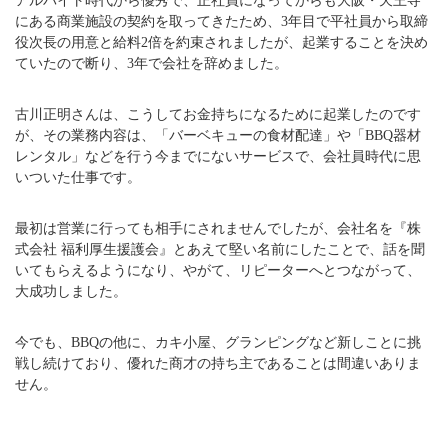
アルバイト時代から優秀で、正社員になってからも大阪・天王寺
にある商業施設の契約を取ってきたため、3年目で平社員から取締
役次長の用意と給料2倍を約束されましたが、起業することを決め
ていたので断り、3年で会社を辞めました。
古川正明さんは、こうしてお金持ちになるために起業したのです
が、その業務内容は、「バーベキューの食材配達」や「BBQ器材
レンタル」などを行う今までにないサービスで、会社員時代に思
いついた仕事です。
最初は営業に行っても相手にされませんでしたが、会社名を『株
式会社 福利厚生援護会』とあえて堅い名前にしたことで、話を聞
いてもらえるようになり、やがて、リピーターへとつながって、
大成功しました。
今でも、BBQの他に、カキ小屋、グランピングなど新しことに挑
戦し続けており、優れた商才の持ち主であることは間違いありま
せん。