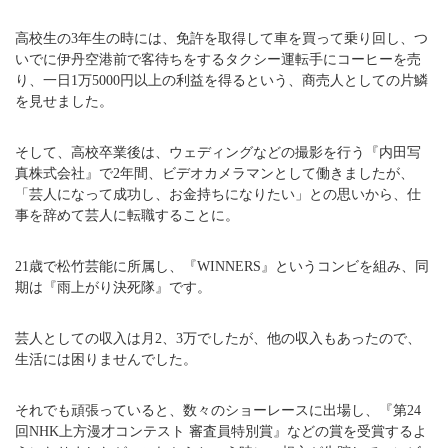
高校生の3年生の時には、免許を取得して車を買って乗り回し、つ
いでに伊丹空港前で客待ちをするタクシー運転手にコーヒーを売
り、一日1万5000円以上の利益を得るという、商売人としての片鱗
を見せました。
そして、高校卒業後は、ウェディングなどの撮影を行う『内田写
真株式会社』で2年間、ビデオカメラマンとして働きましたが、
「芸人になって成功し、お金持ちになりたい」との思いから、仕
事を辞めて芸人に転職することに。
21歳で松竹芸能に所属し、『WINNERS』というコンビを組み、同
期は『雨上がり決死隊』です。
芸人としての収入は月2、3万でしたが、他の収入もあったので、
生活には困りませんでした。
それでも頑張っていると、数々のショーレースに出場し、『第24
回NHK上方漫才コンテスト 審査員特別賞』などの賞を受賞するよ