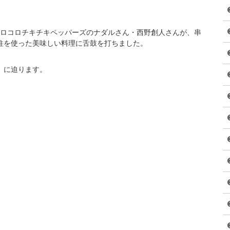
コロコロチキチキペッパーズのナダルさん・西野創人さんが、串
柱を使った美味しい料理に舌鼓を打ちました。
』に迫ります。