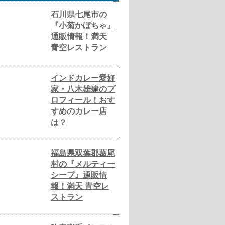
石川県七尾市の
『小菊かぼちゃ』
通販情報！満天
青空レストラン
インドカレー愛好
家・八木雄建のプ
ロフィール！おす
すめのカレー店
は？
福島県双葉郡葛尾
村の『メルティー
シープ』通販情
報！満天 青空レ
ストラン